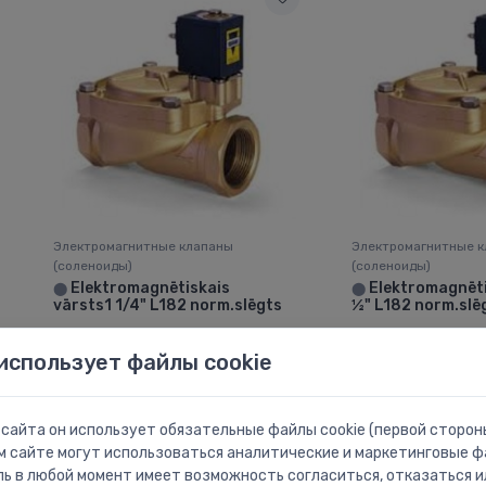
Электромагнитные клапаны
Электромагнитные 
(соленоиды)
(соленоиды)
Elektromagnētiskais
Elektromagnēti
⬤
⬤
vārsts1 1/4" L182 norm.slēgts
½" L182 norm.slē
166.21 €
115.75 €
использует файлы cookie
сайта он использует обязательные файлы cookie (первой стороны
м сайте могут использоваться аналитические и маркетинговые фа
ль в любой момент имеет возможность согласиться, отказаться и