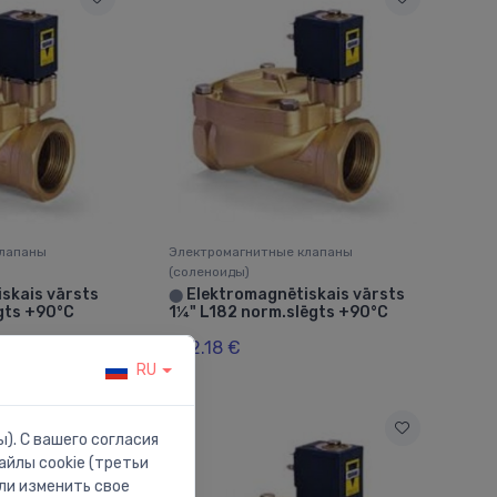
клапаны
Электромагнитные клапаны
(соленоиды)
skais vārsts
Elektromagnētiskais vārsts
⬤
gts +90°C
1¼" L182 norm.slēgts +90°C
252.18 €
RU
). С вашего согласия
йлы cookie (третьи
ли изменить свое