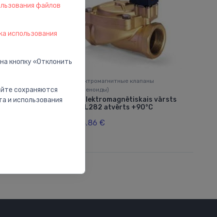
ользования файлов
ка использования
 на кнопку «Отклонить
клапаны
Электромагнитные клапаны
сайте сохраняются
(соленоиды)
skais vārsts
Elektromagnētiskais vārsts
та и использования
⬤
 +90°C
¾" L282 atvērts +90°C
174.86 €