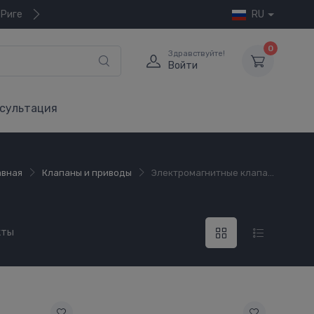
 Риге
RU
0
Здравствуйте!
Войти
сультация
авная
Клапаны и приводы
Электромагнитные клапа...
кты