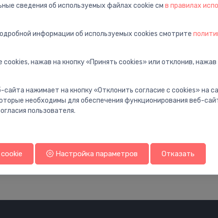
ьные сведения об используемых файлах cookie см
в правилах исп
подробной информации об используемых cookies смотрите
полити
 cookies, нажав на кнопку «Принять cookies» или отклонив, нажав
Электромагнитные клапаны
Электромагнитные 
-сайта нажимает на кнопку «Отклонить согласие с cookies» на 
(соленоиды)
(соленоиды)
Elektromagnētiskais vārsts
Elektromagnēti
 которые необходимы для обеспечения функционирования веб-сай
⬤
⬤
1½" L182 norm.slēgts +90°C
½" L282 atvērts
огласия пользователя.
293.06 €
191.56 €
cookie
Настройка параметров
Отказать