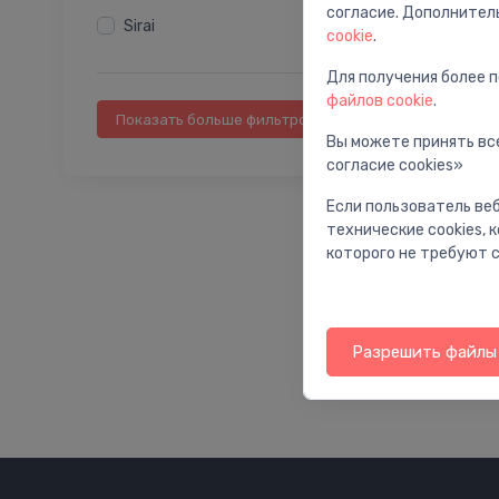
согласие. Дополнител
Sirai
Редукционные клапаны
cookie
.
Перепускные клапаны
Для получения более 
Приводы для балансировочных
файлов cookie
.
клапанов
Показать больше фильтров
Аксессуары для седельных клапанов
Вы можете принять все
согласие cookies»
Аксессуары для поворотных клапанов
Принадлежности для обратных
Если пользователь веб
клапанов
технические cookies,
которого не требуют с
Промышленные клапаны
Приводы промышленных клапанов
Аксессуары для промышленных
клапанов
Разрешить файлы 
Наполнительные клапаны
Электромагнитные клапаны
(соленоиды)
Аксессуары для угловых клапанов
Аксессуары для садовых клапанов