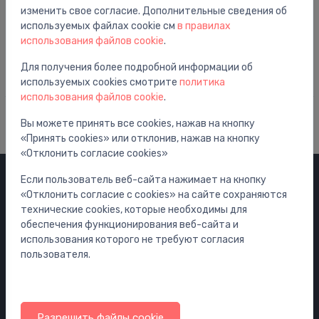
Лампы
изменить свое согласие. Дополнительные сведения об
Lampa Flat 2, pie sienas, hroms
⬤
используемых файлах cookie см
в правилах
249.01 €
использования файлов cookie
.
Для получения более подробной информации об
используемых cookies смотрите
политика
использования файлов cookie
.
Вы можете принять все cookies, нажав на кнопку
«Принять cookies» или отклонив, нажав на кнопку
«Отклонить согласие cookies»
Если пользователь веб-сайта нажимает на кнопку
Категории
«Отклонить согласие с cookies» на сайте сохраняются
технические cookies, которые необходимы для
Распродажа
обеспечения функционирования веб-сайта и
использования которого не требуют согласия
Смесители
пользователя.
Раковины
Унитазы
Ванны
Разрешить файлы cookie