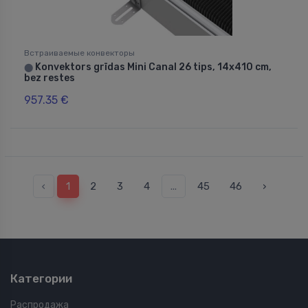
Встраиваемые конвекторы
Konvektors grīdas Mini Canal 26 tips, 14x410 cm,
⬤
bez restes
957.35 €
‹
1
2
3
4
...
45
46
›
Категории
Распродажа