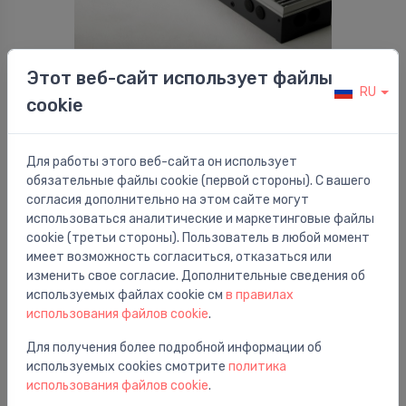
Этот веб-сайт использует файлы
Встраиваемые конвекторы
RU
Konvektors grīdas Mini Canal 26 tips, 19x310 cm,
⬤
cookie
roll-up alumīnija reste
1,418.92 €
Для работы этого веб-сайта он использует
обязательные файлы cookie (первой стороны). С вашего
согласия дополнительно на этом сайте могут
использоваться аналитические и маркетинговые файлы
cookie (третьи стороны). Пользователь в любой момент
имеет возможность согласиться, отказаться или
изменить свое согласие. Дополнительные сведения об
используемых файлах cookie см
в правилах
использования файлов cookie
.
Для получения более подробной информации об
используемых cookies смотрите
политика
использования файлов cookie
.