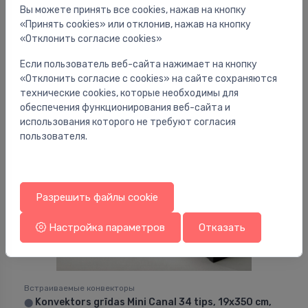
Вы можете принять все cookies, нажав на кнопку
Встраиваемые конвекторы
«Принять cookies» или отклонив, нажав на кнопку
Konvektors grīdas Mini Canal 42 tips, 19x310 cm,
⬤
«Отклонить согласие cookies»
roll-up alumīnija reste
Если пользователь веб-сайта нажимает на кнопку
1,603.37 €
«Отклонить согласие с cookies» на сайте сохраняются
технические cookies, которые необходимы для
обеспечения функционирования веб-сайта и
использования которого не требуют согласия
пользователя.
Разрешить файлы cookie
Настройка параметров
Отказать
Встраиваемые конвекторы
Konvektors grīdas Mini Canal 34 tips, 19x350 cm,
⬤