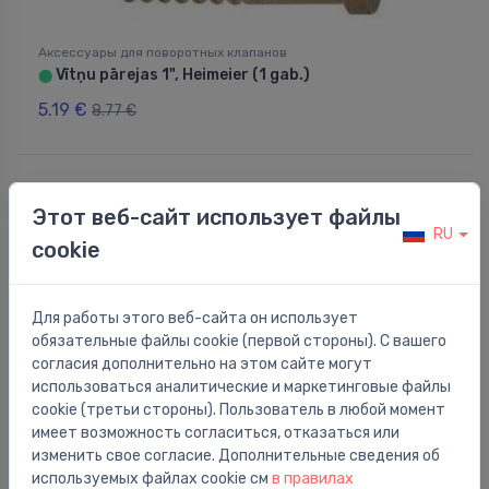
Аксессуары для поворотных клапанов
Vītņu pārejas 1", Heimeier (1 gab.)
⬤
5.19 €
8.77 €
Этот веб-сайт использует файлы
RU
cookie
Для работы этого веб-сайта он использует
обязательные файлы cookie (первой стороны). С вашего
согласия дополнительно на этом сайте могут
использоваться аналитические и маркетинговые файлы
cookie (третьи стороны). Пользователь в любой момент
имеет возможность согласиться, отказаться или
изменить свое согласие. Дополнительные сведения об
Аксессуары для поворотных клапанов
используемых файлах cookie см
в правилах
Vītņu pārejas 11/4", Heimeier (1 gab.)
⬤