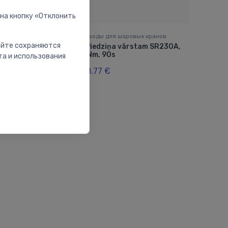
 на кнопку «Отклонить
х кранов
Приводы для шаровых кранов
сайте сохраняются
am, 24V 10Nm
Piedziņa vārstam SR230A,
⬤
0-10V
20Nm, 90s
та и использования
218.77 €