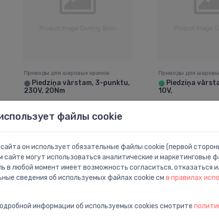
Приводы для шаровых кранов
Приводы для шаровы
Piedziņa vārstam, 3-punktu,
Piedziņa vārst
⬤
⬤
230V, 20Nm
10V,
170.61 €
258.75 €
использует файлы cookie
сайта он использует обязательные файлы cookie (первой стороны
м сайте могут использоваться аналитические и маркетинговые фа
ль в любой момент имеет возможность согласиться, отказаться и
ьные сведения об используемых файлах cookie см
в правилах исп
подробной информации об используемых cookies смотрите
полити