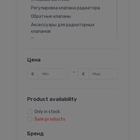
Регулировка клапана радиатора
Обратные клапаны
Аксессуары для радиаторных
клапанов
Предохранительные клапаны
Балансировочные клапаны
Термоклапаны
Цена
Поворотные регулирующие клапаны
-
Приводы поворотных клапанов
€
€
Приводы седельных клапанов
Седельные клапаны
Product availability
Защелки
Садовые клапаны
Only in stock
Аксессуары для термоклапана
Sale products
Аксессуары для балансировочного
клапана
Бренд
Аксессуары для шаровых кранов