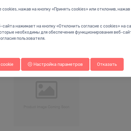
 cookies, нажав на кнопку «Принять cookies» или отклонив, нажав
Приводы для шаровых кранов
Приводы для шаровы
-сайта нажимает на кнопку «Отклонить согласие с cookies» на 
Vārsta elektriskā piedziņa 5
Piedziņa vārst
⬤
⬤
Nm, AC/DC 24 V, 2...10 V, 90 s,
modulējošā vad 
 которые необходимы для обеспечения функционирования веб-сай
IP54
огласия пользователя.
264.63 €
205.60 €
cookie
Настройка параметров
Отказать