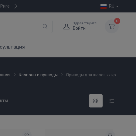
 Риге
RU
0
Здравствуйте!
Войти
сультация
авная
Клапаны и приводы
Приводы для шаровых кр...
укты