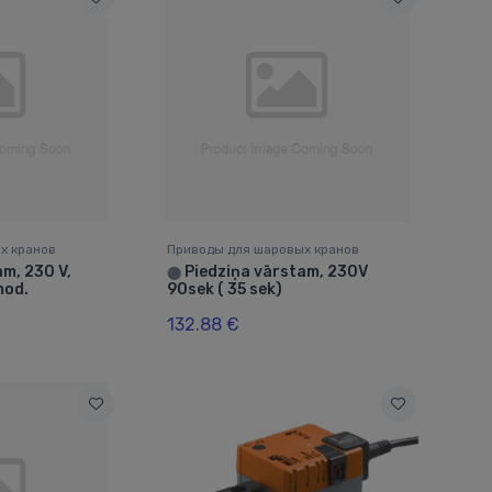
х кранов
Приводы для шаровых кранов
m, 230 V,
Piedziņa vārstam, 230V
⬤
mod.
90sek ( 35 sek)
132.88 €