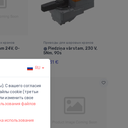
х кранов
Приводы для шаровых кранов
am 24V, 0-
Piedziņa vārstam, 230 V,
⬤
5Nm, 90s
91.31 €
RU
). С вашего согласия
йлы cookie (третьи
ли изменить свое
ользования файлов
ка использования