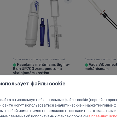
Запасные части для инсталляций
Запасные части для
Paceļams mehānisms Sigma-
Vads ViConnec
⬤
⬤
8 un UP700 zemapmetuma
mehānismam
skalojamām kastēm
36.00 €
21.01 €
использует файлы cookie
сайта он использует обязательные файлы cookie (первой стороны
м сайте могут использоваться аналитические и маркетинговые фа
ль в любой момент имеет возможность согласиться, отказаться и
ьные сведения об используемых файлах cookie см
в правилах исп