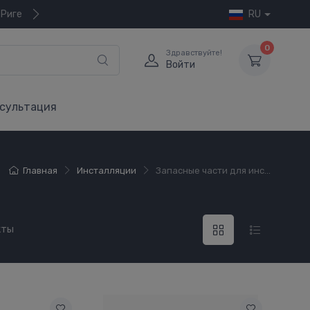
 Риге
RU
0
Здравствуйте!
Войти
сультация
Главная
Инсталляции
Запасные части для инс...
кты