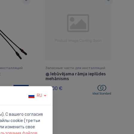
 инсталляций
Запасные части для инсталляций
t
Iebūvējama rāmja ieplūdes
⬤
mehānisms
18.00 €
RU
). С вашего согласия
йлы cookie (третьи
ли изменить свое
ользования файлов