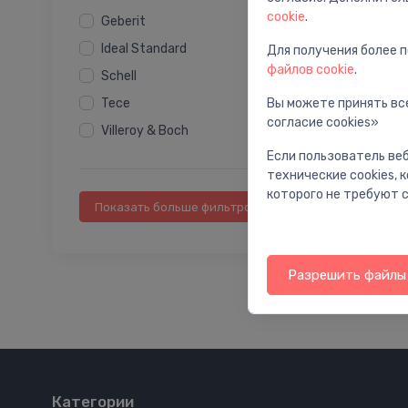
cookie
.
Geberit
Ideal Standard
Для получения более 
файлов cookie
.
Schell
Вы можете принять все
Tece
согласие cookies»
Villeroy & Boch
Если пользователь веб
технические cookies,
которого не требуют с
Показать больше фильтров
Разрешить файлы 
Категории