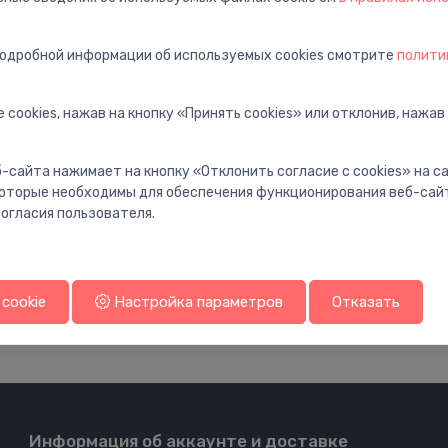
подробной информации об используемых cookies смотрите
полити
 cookies, нажав на кнопку «Принять cookies» или отклонив, нажав
Запасные части для инсталляций
Запасные части для
-сайта нажимает на кнопку «Отклонить согласие с cookies» на 
Noskalošanas mehānisms A2
Uzpildes mehā
⬤
⬤
 которые необходимы для обеспечения функционирования веб-сай
огласия пользователя.
54.99 €
92.00 €
cookie
Настройка параметров
Отказать
Информация об аккаунте и доставке