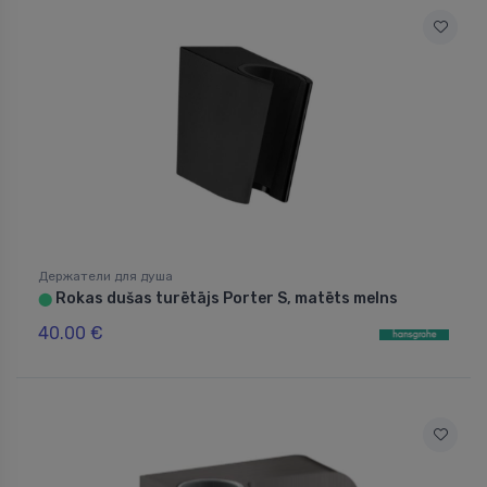
Держатели для душа
Rokas dušas turētājs Porter S, matēts melns
⬤
40.00 €