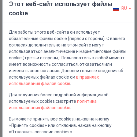
Dušas stienis Unica`S Puro 900 ar vadu Isiflex 1600
⬤
Этот веб-сайт использует файлы
mm, brushed bronze
RU
cookie
217.00 €
Для работы этого веб-сайта он использует
обязательные файлы cookie (первой стороны). С вашего
согласия дополнительно на этом сайте могут
использоваться аналитические и маркетинговые файлы
cookie (третьи стороны). Пользователь в любой момент
имеет возможность согласиться, отказаться или
изменить свое согласие. Дополнительные сведения об
используемых файлах cookie см
в правилах
использования файлов cookie
.
Для получения более подробной информации об
используемых cookies смотрите
политика
использования файлов cookie
.
Держатели для душа
Вы можете принять все cookies, нажав на кнопку
Dušas stienis Unica Pulsify S, 650 mm, ar dušas
⬤
«Принять cookies» или отклонив, нажав на кнопку
vadu Isiflex 1600 mm, hroms
«Отклонить согласие cookies»
79.00 €