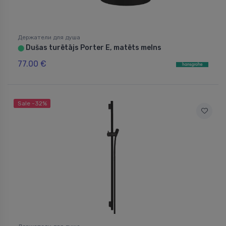
Держатели для душа
Dušas turētājs Porter E, matēts melns
⬤
77.00 €
Sale -32%