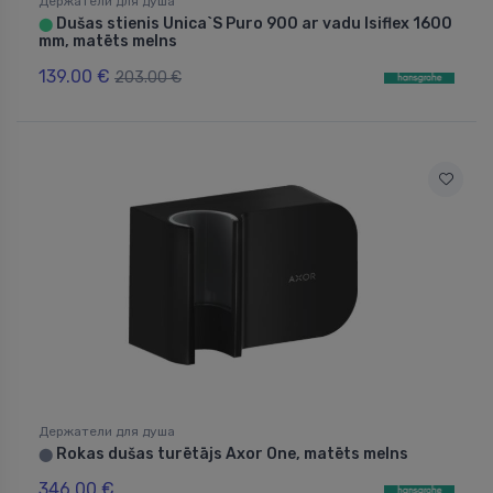
Держатели для душа
Dušas stienis Unica`S Puro 900 ar vadu Isiflex 1600
⬤
mm, matēts melns
139.00 €
203.00 €
Держатели для душа
Rokas dušas turētājs Axor One, matēts melns
⬤
346.00 €