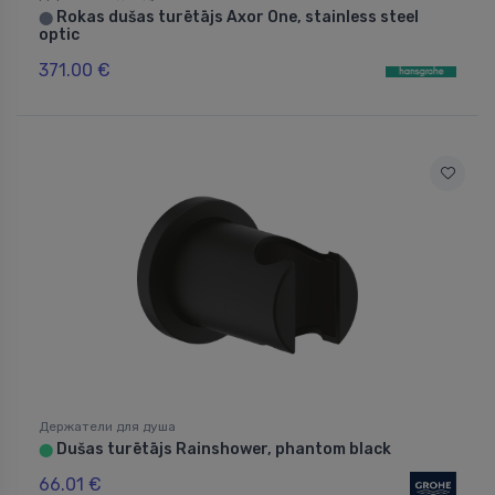
Rokas dušas turētājs Axor One, stainless steel
⬤
optic
371.00 €
Держатели для душа
Dušas turētājs Rainshower, phantom black
⬤
66.01 €