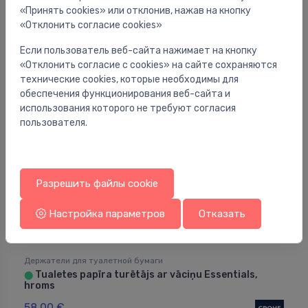
Держатель для туалетной бумаги Lounge, цвет:
⬤
«Принять cookies» или отклонив, нажав на кнопку
мат. Черный
«Отклонить согласие cookies»
33.00 €
Если пользователь веб-сайта нажимает на кнопку
«Отклонить согласие с cookies» на сайте сохраняются
технические cookies, которые необходимы для
обеспечения функционирования веб-сайта и
использования которого не требуют согласия
пользователя.
Разрешить файлы cookie
Настройка параметров
Отказать
Держатели для туалетной бумаги
Tualetes papīra turētājs ar vāciņu Essentials,
⬤
hroms
58.00 €