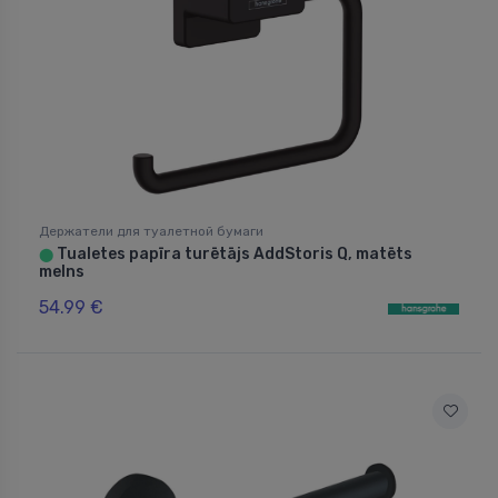
Держатели для туалетной бумаги
Tualetes papīra turētājs AddStoris Q, matēts
⬤
melns
54.99 €