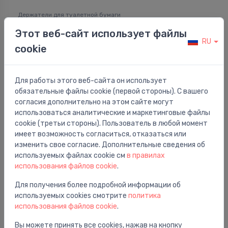
Держатели для туалетной бумаги
Держатель туалетной бумаги Febo, с крышкой,
⬤
Этот веб-сайт использует файлы
хром
RU
cookie
12.34 €
19.00 €
Для работы этого веб-сайта он использует
обязательные файлы cookie (первой стороны). С вашего
согласия дополнительно на этом сайте могут
использоваться аналитические и маркетинговые файлы
cookie (третьи стороны). Пользователь в любой момент
имеет возможность согласиться, отказаться или
изменить свое согласие. Дополнительные сведения об
используемых файлах cookie см
в правилах
использования файлов cookie
.
Для получения более подробной информации об
используемых cookies смотрите
политика
использования файлов cookie
.
Держатели для туалетной бумаги
Вы можете принять все cookies, нажав на кнопку