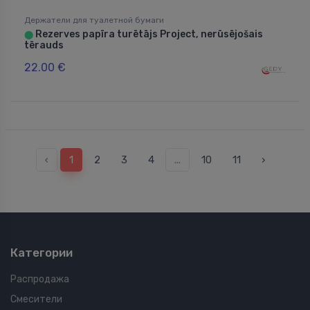
Держатели для туалетной бумаги
Rezerves papīra turētājs Project, nerūsējošais
⬤
tērauds
22.00 €
‹
1
2
3
4
...
10
11
›
Категории
Распродажа
Смесители