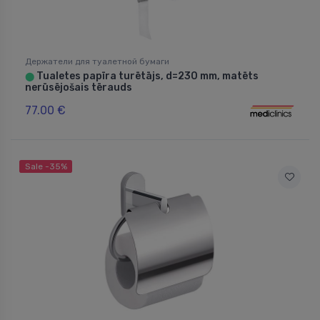
Держатели для туалетной бумаги
Tualetes papīra turētājs, d=230 mm, matēts
⬤
nerūsējošais tērauds
77.00 €
Sale -35%