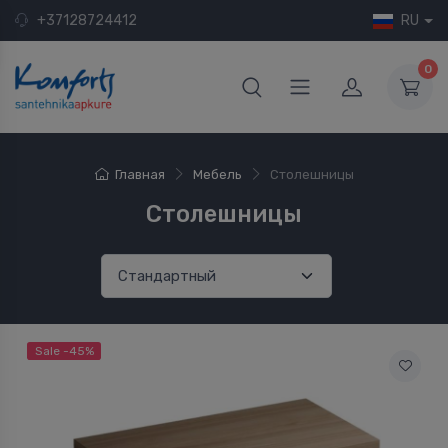
+37128724412
RU
0
Главная
Мебель
Столешницы
Столешницы
Sale -45%