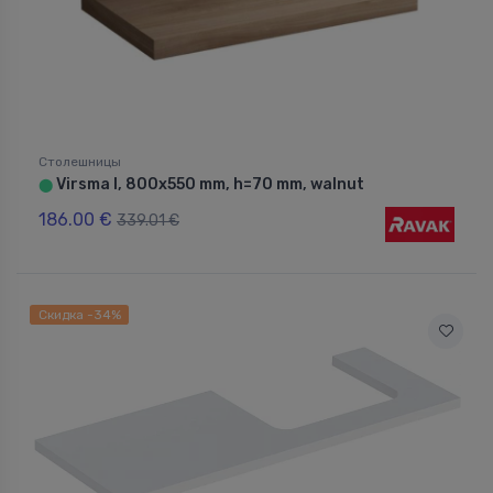
Столешницы
Virsma I, 800x550 mm, h=70 mm, walnut
⬤
186.00 €
339.01 €
Скидка -34%