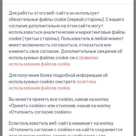
239.00 €
Для работы этого веб-сайта он использует
обязательные файлы cookie (первой стороны). С вашего
согласия дополнительно на этом сайте могут
использоваться аналитические и маркетинговые файлы
cookie (третьи стороны). Пользователь в любой момент
имеет возможность согласиться, отказаться или
изменить свое согласие. Дополнительные сведения об
используемых файлах cookie см
в правилах
использования файлов cookie
.
Для получения более подробной информации об
используемых cookies смотрите
политика
использования файлов cookie
.
Вы можете принять все cookies, нажав на кнопку
«Принять cookies» или отклонив, нажав на кнопку
Столешницы
«Отклонить согласие cookies»
Izlietnes skapīša virsma Aniara, 596x478 mm, matt
⬤
rusty red
Если пользователь веб-сайта нажимает на кнопку
141.00 €
«Отклонить согласие с cookies» на сайте сохраняются