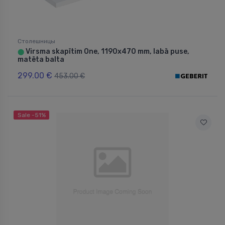
Столешницы
Virsma skapītim One, 1190x470 mm, labā puse,
⬤
matēta balta
299.00 €
453.00 €
Sale -51%