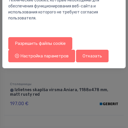
технические cookies, которые необходимы для
обеспечения функционирования веб-сайта и
использования которого не требуют согласия
пользователя.
Разрешить файлы cookie
Настройка параметров
Отказать
Столешницы
Izlietnes skapīša virsma Aniara, 1188x478 mm,
⬤
matt rusty red
197.00 €