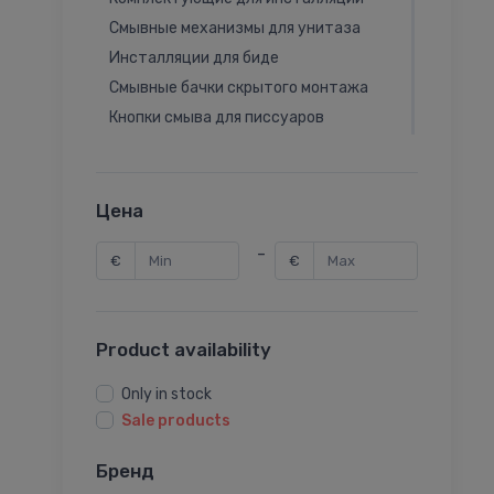
Смывные механизмы для унитаза
Инсталляции для биде
Смывные бачки скрытого монтажа
Кнопки смыва для писсуаров
Инсталляции для писсуаров
Инсталляция для подвесного унитаза
Механизмы подачи воды для унитаза
Цена
Запасные части для инсталляций
-
€
€
Инсталляции для раковин
Инсталляции для душа
Product availability
Only in stock
Sale products
Бренд