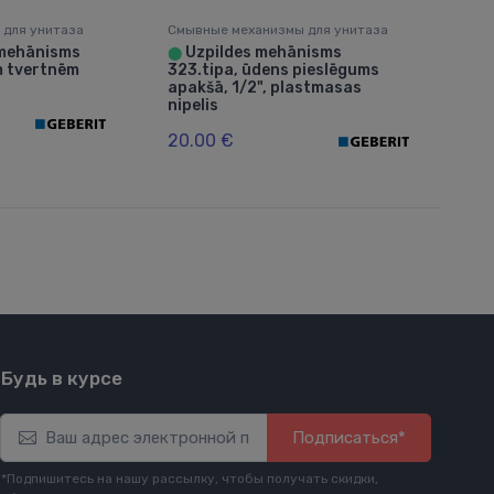
 для унитаза
Смывные механизмы для унитаза
mehānisms
Uzpildes mehānisms
⬤
m tvertnēm
323.tipa, ūdens pieslēgums
apakšā, 1/2", plastmasas
nipelis
20.00 €
Будь в курсе
Подписаться*
*Подпишитесь на нашу рассылку, чтобы получать скидки,