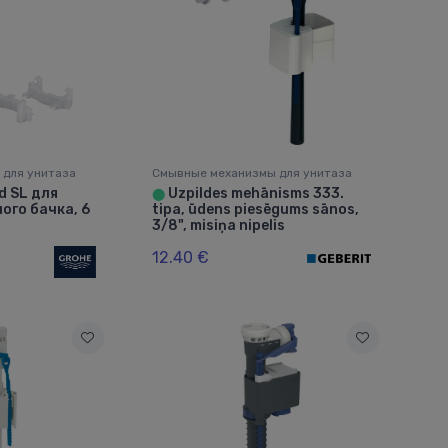
 для унитаза
Смывные механизмы для унитаза
d SL для
Uzpildes mehānisms 333.
⬤
ого бачка, 6
tipa, ūdens piesēgums sānos,
3/8", misiņa nipelis
12.40 €