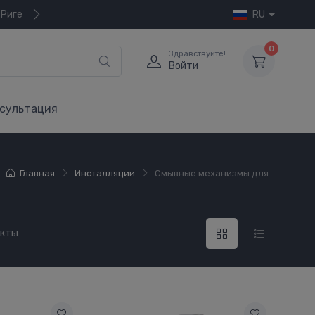
 Риге
RU
0
Здравствуйте!
Войти
сультация
Главная
Инсталляции
Смывные механизмы для...
укты