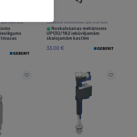
 для унитаза
Смывные механизмы для унитаза
nisms
Noskalošanas mehānisms
⬤
pieslēgums
UP130/182 iebūvējamām
astmasas
skalojamām kastēm
33.00 €