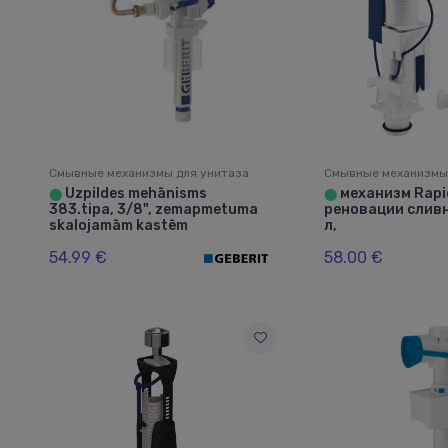
Смывные механизмы для унитаза
Смывные механизмы
Uzpildes mehānisms
механизм Rapi
⬤
⬤
383.tipa, 3/8", zemapmetuma
реновации сливн
skalojamām kastēm
л,
54.99 €
58.00 €