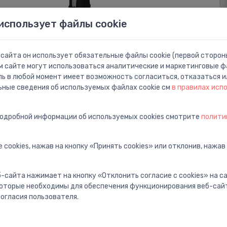
использует файлы cookie
сайта он использует обязательные файлы cookie (первой стороны
Смывные механизмы для унитаза
Смывные механизмы
м сайте могут использоваться аналитические и маркетинговые фа
Noskalošanas mehānisms
Uzpildes mehā
⬤
⬤
ль в любой момент имеет возможность согласиться, отказаться и
240.tipa, hromēta poga
340.tipa, ūdens 
apakšā, 1/2", pl
ьные сведения об используемых файлах cookie см
в правилах исп
34.70 €
nipelis
21.01 €
подробной информации об используемых cookies смотрите
полити
 cookies, нажав на кнопку «Принять cookies» или отклонив, нажав
-сайта нажимает на кнопку «Отклонить согласие с cookies» на 
 которые необходимы для обеспечения функционирования веб-сай
огласия пользователя.