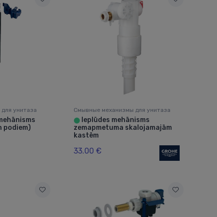
 для унитаза
Смывные механизмы для унитаза
mehānisms
Ieplūdes mehānisms
⬤
n podiem)
zemapmetuma skalojamajām
kastēm
33.00 €