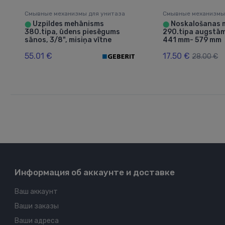
Смывные механизмы для унитаза
Смывные механизмы
Uzpildes mehānisms
Noskalošanas 
⬤
⬤
380.tipa, ūdens piesēgums
290.tipa augstā
sānos, 3/8", misiņa vītne
441 mm- 579 mm
55.01 €
17.50 €
28.00 €
Информация об аккаунте и доставке
Ваш аккаунт
Ваши заказы
Ваши адреса