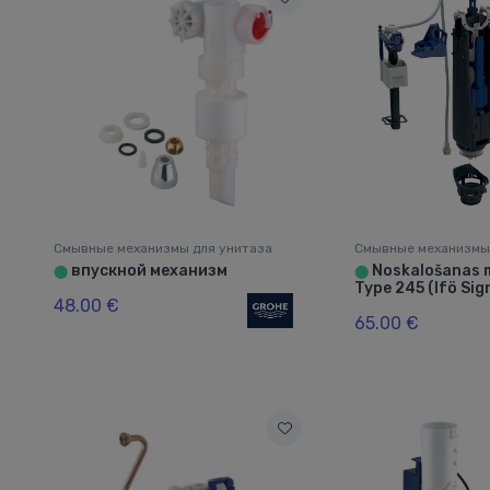
Смывные механизмы для унитаза
Смывные механизмы
впускной механизм
Noskalošanas 
⬤
⬤
Type 245 (Ifö Sig
48.00 €
65.00 €