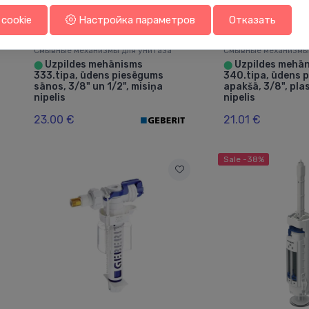
cookie
Настройка параметров
Отказать
Смывные механизмы для унитаза
Смывные механизмы
Uzpildes mehānisms
Uzpildes mehā
⬤
⬤
333.tipa, ūdens piesēgums
340.tipa, ūdens 
sānos, 3/8" un 1/2", misiņa
apakšā, 3/8", pl
nipelis
nipelis
23.00 €
21.01 €
Sale -38%