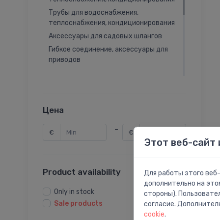
Трубы для водоснабжения,
теплоснабжения, кондиционирования
Аксессуары для садовых шлангов
Гибкое соединение, аксессуары для
приводов
Цена
-
€
€
Этот веб-сайт 
Product availability
Для работы этого веб-
дополнительно на это
Only in stock
стороны). Пользовате
Sale products
согласие. Дополнител
cookie
.