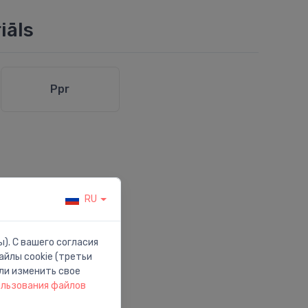
iāls
Ppr
RU
). С вашего согласия
йлы cookie (третьи
ли изменить свое
ользования файлов