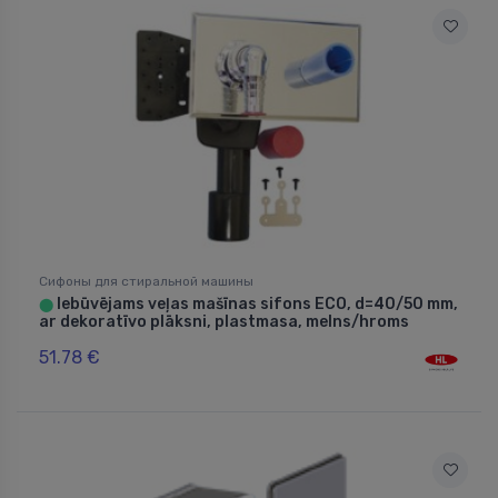
Сифоны для стиральной машины
Iebūvējams veļas mašīnas sifons ECO, d=40/50 mm,
⬤
ar dekoratīvo plāksni, plastmasa, melns/hroms
51.78 €