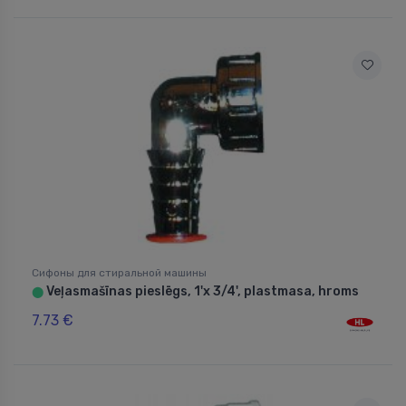
Сифоны для стиральной машины
Veļasmašīnas pieslēgs, 1'x 3/4', plastmasa, hroms
⬤
7.73 €