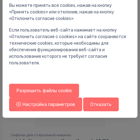
Вы можете принять все cookies, нажав на кнопку
«Принять cookies» или отклонив, нажав на кнопку
Сифоны для стиральной машины
«Отклонить согласие cookies»
Veļas mašīnas sifons, d=40 mm, plastmasas, balts
⬤
Если пользователь веб-сайта нажимает на кнопку
14.88 €
«Отклонить согласие с cookies» на сайте сохраняются
технические cookies, которые необходимы для
обеспечения функционирования веб-сайта и
использования которого не требуют согласия
пользователя.
Разрешить файлы cookie
Настройка параметров
Отказать
Сифоны для стиральной машины