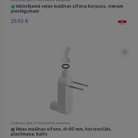
Iebūvējamā veļas mašīnas sifona korpuss, vienam
⬤
pieslēgumam
25.92 €
Сифоны для стиральной машины
Veļas mašīnas sifons, d=40 mm, horizontāls,
⬤
plastmasa, balts