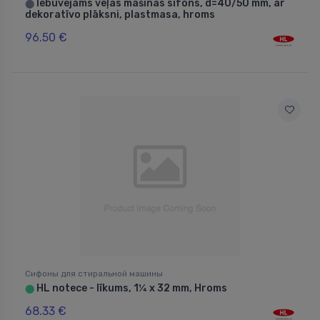
Iebūvējams veļas mašīnas sifons, d=40/50 mm, ar
⬤
dekoratīvo plāksni, plastmasa, hroms
96.50 €
Сифоны для стиральной машины
HL notece - līkums, 1¼ x 32 mm, Hroms
⬤
68.33 €