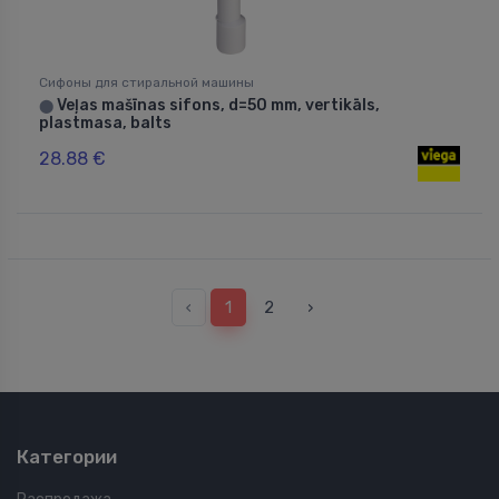
Сифоны для стиральной машины
Veļas mašīnas sifons, d=50 mm, vertikāls,
⬤
plastmasa, balts
28.88 €
‹
1
2
›
Категории