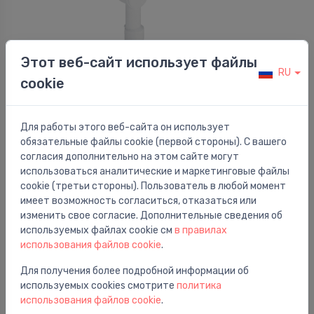
Этот веб-сайт использует файлы
Сифоны для стиральной машины
RU
cookie
Iebūvējams veļas mašīnas sifons ar ventili,
⬤
d=40/50 mm, plastmasa, balts/hroms
280.27 €
Для работы этого веб-сайта он использует
обязательные файлы cookie (первой стороны). С вашего
согласия дополнительно на этом сайте могут
использоваться аналитические и маркетинговые файлы
cookie (третьи стороны). Пользователь в любой момент
имеет возможность согласиться, отказаться или
изменить свое согласие. Дополнительные сведения об
используемых файлах cookie см
в правилах
использования файлов cookie
.
Для получения более подробной информации об
используемых cookies смотрите
политика
использования файлов cookie
.