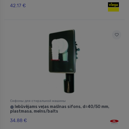
42.17 €
Сифоны для стиральной машины
Iebūvējams veļas mašīnas sifons, d=40/50 mm,
⬤
plastmasa, melns/balts
34.88 €