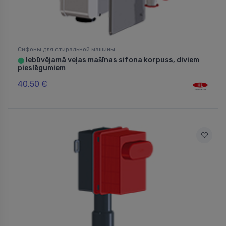
Сифоны для стиральной машины
Iebūvējamā veļas mašīnas sifona korpuss, diviem
⬤
pieslēgumiem
40.50 €