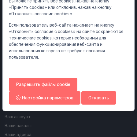
Смесители
Вы можете принять все cookies, нажав на кнопку
«Принять cookies» или отклонив, нажав на кнопку
Раковины
«Отклонить согласие cookies»
Унитазы
Если пользователь веб-сайта нажимает на кнопку
Ванны
«Отклонить согласие с cookies» на сайте сохраняются
Душ
технические cookies, которые необходимы для
обеспечения функционирования веб-сайта и
Аксессуары для ванной комнаты
использования которого не требуют согласия
Мебель
пользователя.
Инсталляции
Сифоны
Водостоки для пола и ванной
Разрешить файлы cookie
Трубопроводы и арматура
Настройка параметров
Отказать
Информация об аккаунте и доставке
Ваш аккаунт
Ваши заказы
Ваши адреса