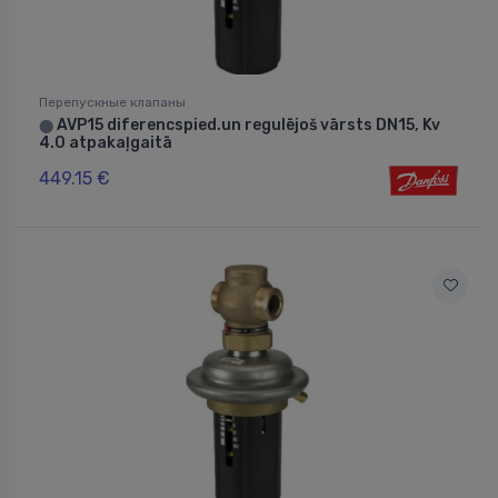
Перепускные клапаны
AVP15 diferencspied.un regulējoš vārsts DN15, Kv
⬤
4.0 atpakaļgaitā
449.15 €