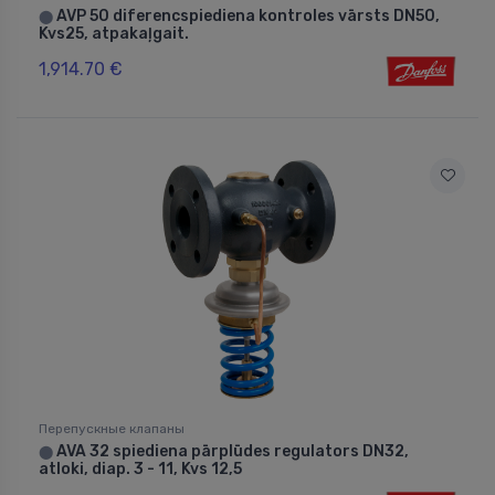
AVP 50 diferencspiediena kontroles vārsts DN50,
⬤
Kvs25, atpakaļgait.
1,914.70 €
Перепускные клапаны
AVA 32 spiediena pārplūdes regulators DN32,
⬤
atloki, diap. 3 - 11, Kvs 12,5