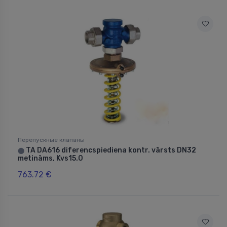
Перепускные клапаны
TA DA616 diferencspiediena kontr. vārsts DN32
⬤
metināms, Kvs15.0
763.72 €