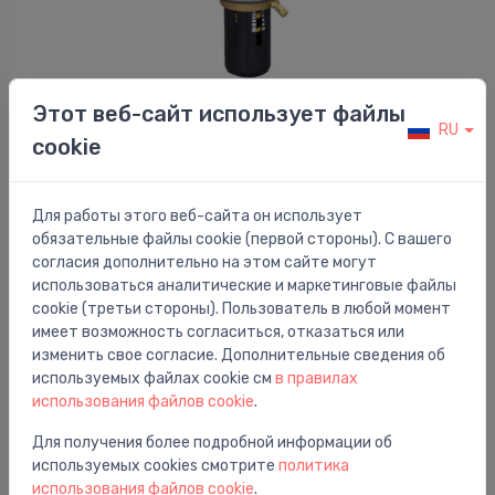
Этот веб-сайт использует файлы
Перепускные клапаны
RU
AVP 32 diferencspiediena kontroles vārsts DN32,
⬤
cookie
Kvs12,5 atpakaļgaitā, atloku
1,649.47 €
Для работы этого веб-сайта он использует
обязательные файлы cookie (первой стороны). С вашего
согласия дополнительно на этом сайте могут
использоваться аналитические и маркетинговые файлы
cookie (третьи стороны). Пользователь в любой момент
имеет возможность согласиться, отказаться или
изменить свое согласие. Дополнительные сведения об
используемых файлах cookie см
в правилах
использования файлов cookie
.
Для получения более подробной информации об
используемых cookies смотрите
политика
использования файлов cookie
.