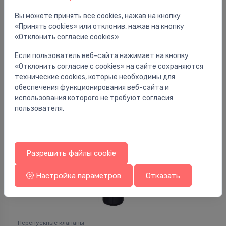
Вы можете принять все cookies, нажав на кнопку
Перепускные клапаны
«Принять cookies» или отклонив, нажав на кнопку
AVPL 15 diferenciālā spiediena kontroles vārsts
⬤
«Отклонить согласие cookies»
G3/4", Kvs1.0
Если пользователь веб-сайта нажимает на кнопку
287.34 €
«Отклонить согласие с cookies» на сайте сохраняются
технические cookies, которые необходимы для
обеспечения функционирования веб-сайта и
использования которого не требуют согласия
пользователя.
Разрешить файлы cookie
Настройка параметров
Отказать
Перепускные клапаны