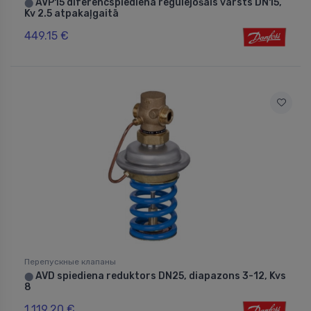
AVP15 diferencspiediena regulējošais vārsts DN15,
⬤
Kv 2.5 atpakaļgaitā
449.15 €
Перепускные клапаны
AVD spiediena reduktors DN25, diapazons 3-12, Kvs
⬤
8
1,119.20 €