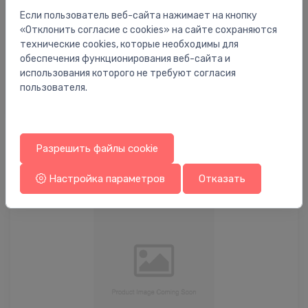
Если пользователь веб-сайта нажимает на кнопку
«Отклонить согласие с cookies» на сайте сохраняются
технические cookies, которые необходимы для
обеспечения функционирования веб-сайта и
использования которого не требуют согласия
пользователя.
Принадлежности для точечного
Разрешить файлы cookie
водоотвода
Настройка параметров
Отказать