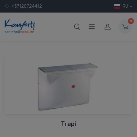
+37128724412
RU
0
Trapi