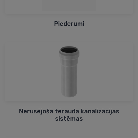
Piederumi
Nerusējošā tērauda kanalizācijas
sistēmas