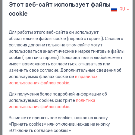
Этот веб-сайт использует файлы
RU
Принадлежности для точечные
cookie
сливов поля и ванной
Для работы этого веб-сайта он использует
обязательные файлы cookie (первой стороны). С вашего
согласия дополнительно на этом сайте могут
использоваться аналитические и маркетинговые файлы
cookie (третьи стороны). Пользователь в любой момент
имеет возможность согласиться, отказаться или
изменить свое согласие. Дополнительные сведения об
используемых файлах cookie см
в правилах
использования файлов cookie
.
Для получения более подробной информации об
используемых cookies смотрите
политика
Коврики для сбора (водоотвода)
использования файлов cookie
.
дождевой воды
Вы можете принять все cookies, нажав на кнопку
«Принять cookies» или отклонив, нажав на кнопку
«Отклонить согласие cookies»