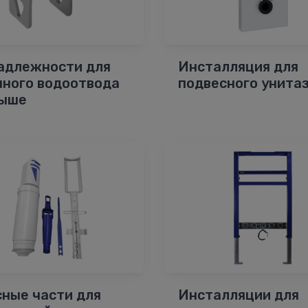
адлежности для
Инсталляция для
чного водоотвода
подвесного унита
рыше
сные части для
Инсталляции для