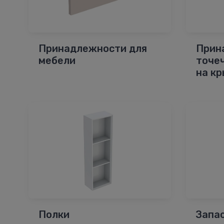
Принадлежности для
Прин
мебели
точе
на к
Полки
Запа