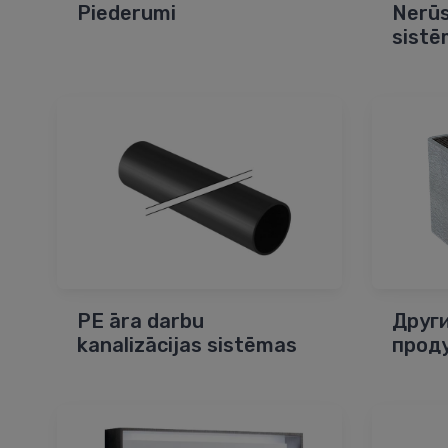
Piederumi
Nerūs
sist
PE āra darbu
Друг
kanalizācijas sistēmas
прод