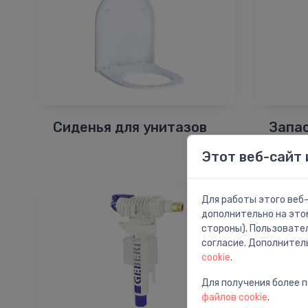
Сиденья для унитазов
Запа
унит
Этот веб-сайт 
Для работы этого веб-
дополнительно на это
стороны). Пользовате
согласие. Дополнител
cookie
.
Для получения более 
файлов cookie
.