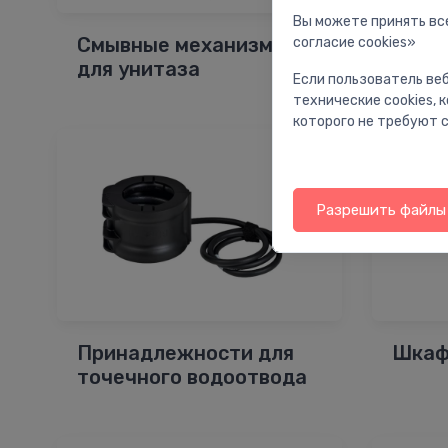
Вы можете принять все
Смывные механизмы
Сифо
согласие cookies»
для унитаза
Если пользователь веб
технические cookies,
которого не требуют с
Разрешить файлы 
Принадлежности для
Шкаф
точечного водоотвода