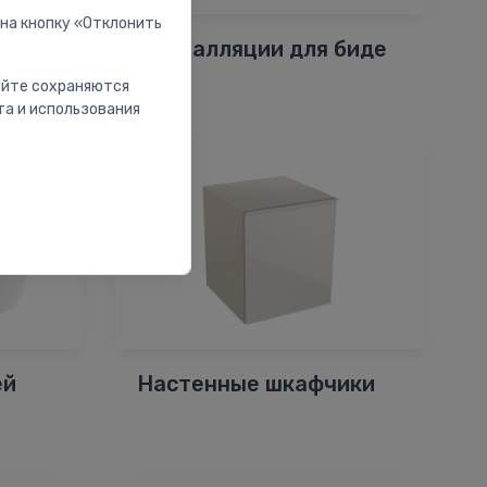
 на кнопку «Отклонить
чики
Инсталляции для биде
сайте сохраняются
та и использования
ей
Настенные шкафчики