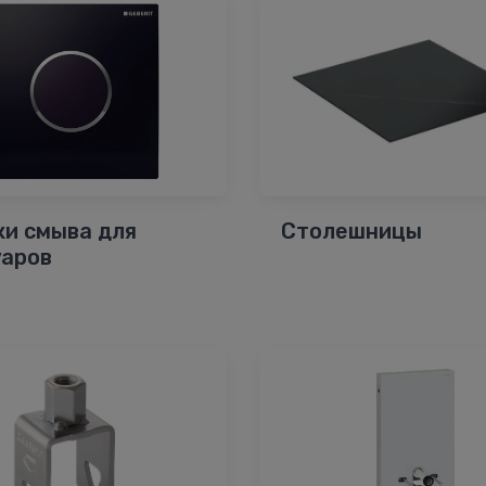
ки смыва для
Столешницы
уаров