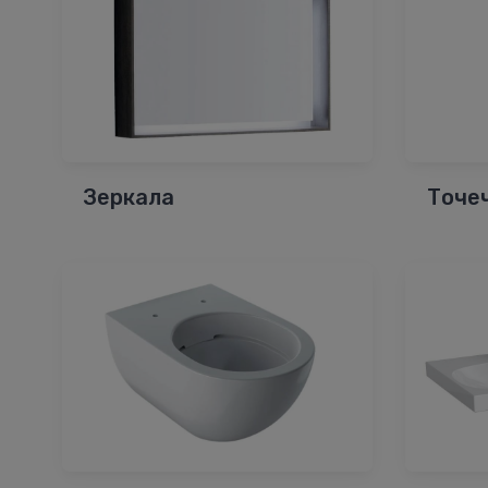
Зеркала
Точе