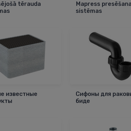
ējošā tērauda
Mapress presēšan
ēmas
sistēmas
ие известные
Сифоны для раков
укты
биде