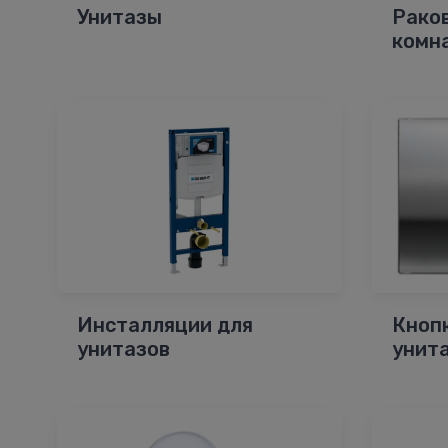
Унитазы
Рако
комн
Инсталляции для
Кноп
унитазов
унит