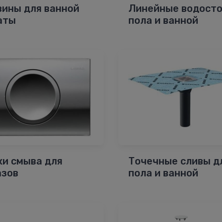
вины для ванной
Линейные водост
аты
пола и ванной
ки смыва для
Точечные сливы д
азов
пола и ванной