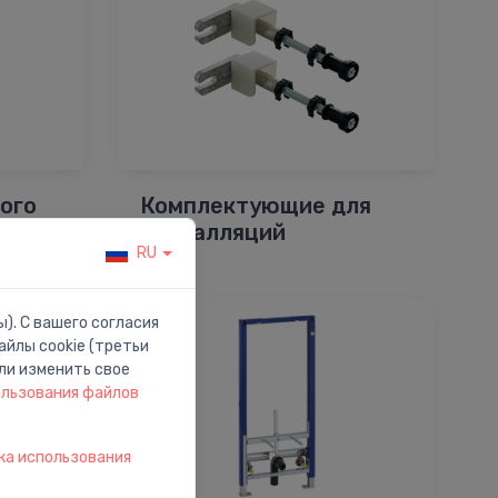
ого
Комплектующие для
инсталляций
RU
). С вашего согласия
йлы cookie (третьи
ли изменить свое
ользования файлов
ка использования