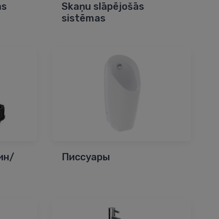
as
Skaņu slāpējošās
sistēmas
ин/
Писсуары