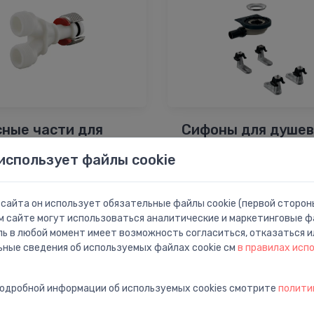
сные части для
Сифоны для душев
азов
поддона
использует файлы cookie
сайта он использует обязательные файлы cookie (первой стороны
м сайте могут использоваться аналитические и маркетинговые фа
ль в любой момент имеет возможность согласиться, отказаться и
ьные сведения об используемых файлах cookie см
в правилах исп
подробной информации об используемых cookies смотрите
полити