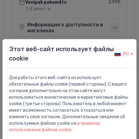
2.99€
Venipak pakomāts
1-2 день/-и
Информация о доступности в
магазинах
Этот веб-сайт использует файлы
RU
cookie
Поделиться:
Twitter
Facebook
Для работы этого веб-сайта он использует
обязательные файлы cookie (первой стороны). С вашего
согласия дополнительно на этом сайте могут
Описание товара
использоваться аналитические и маркетинговые файлы
cookie (третьи стороны). Пользователь в любой момент
имеет возможность согласиться, отказаться или
ziepju dozators A51, iebūvējams virsmā, matēts melns
изменить свое согласие. Дополнительные сведения об
используемых файлах cookie см
в правилах
использования файлов cookie
.