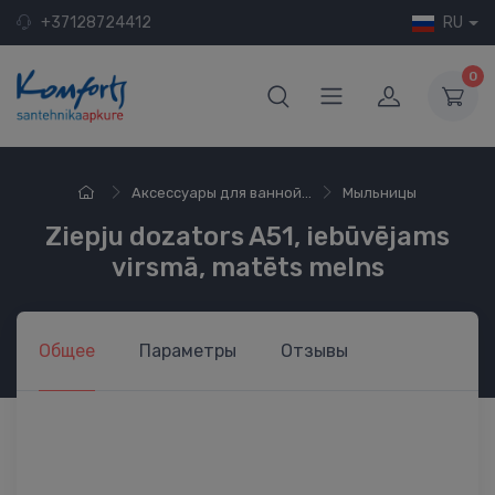
+37128724412
RU
0
Аксессуары для ванной...
Мыльницы
Ziepju dozators A51, iebūvējams
virsmā, matēts melns
Общее
Параметры
Отзывы