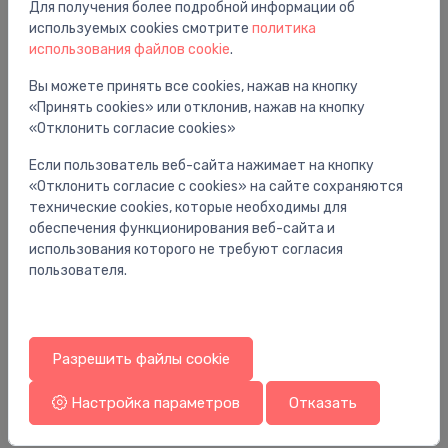
Для получения более подробной информации об
Вам также может понравиться
используемых cookies смотрите
политика
использования файлов cookie
.
Вы можете принять все cookies, нажав на кнопку
«Принять cookies» или отклонив, нажав на кнопку
«Отклонить согласие cookies»
Если пользователь веб-сайта нажимает на кнопку
«Отклонить согласие с cookies» на сайте сохраняются
технические cookies, которые необходимы для
обеспечения функционирования веб-сайта и
использования которого не требуют согласия
пользователя.
Мыльницы
Мы
ziepju trauks Porto, melns
šķ
Разрешить файлы cookie
60.00 €
17
Настройка параметров
Отказать