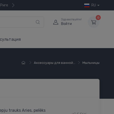
 Риге
RU
0
Здравствуйте!
Войти
сультация
Аксессуары для ванной...
Мыльницы
epju trauks Aries, pelēks