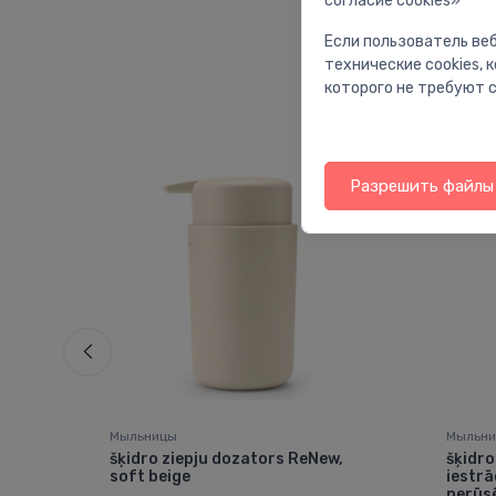
согласие cookies»
Если пользователь веб
технические cookies,
которого не требуют с
Разрешить файлы 
Мыльницы
Мыльн
āju
šķidro ziepju dozators ReNew,
šķidro
soft beige
iestrā
nerūsē