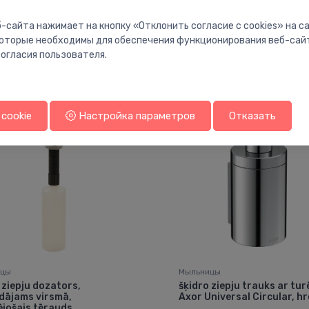
-сайта нажимает на кнопку «Отклонить согласие с cookies» на 
 которые необходимы для обеспечения функционирования веб-сай
Вам также может понравиться
огласия пользователя.
cookie
Настройка параметров
Отказать
ицы
Мыльницы
 ziepju dozators,
šķidro ziepju trauks ar tur
dājams virsmā,
Axor Universal Circular, h
jošais tērauds