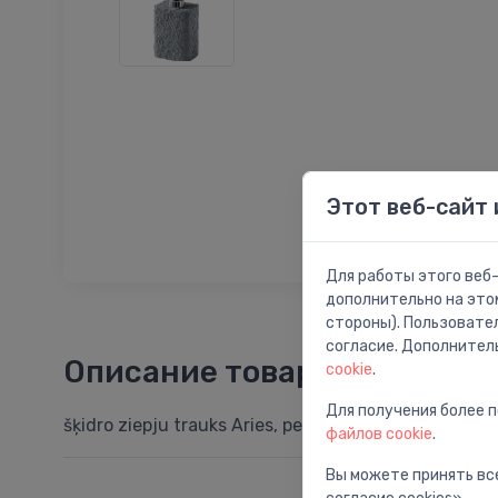
Этот веб-сайт 
Для работы этого веб-
дополнительно на это
стороны). Пользовате
согласие. Дополнител
Описание товара
cookie
.
Для получения более 
šķidro ziepju trauks Aries, pelēks
файлов cookie
.
Вы можете принять все