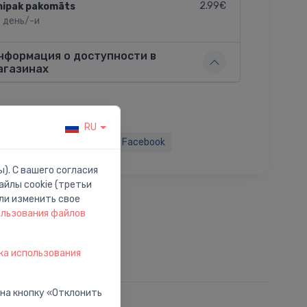
2.99€
nipak pakomāts
2 день/-и
нформация о доступности в
агазинах
RU
ься:
Twitter
Facebook
). С вашего согласия
йлы cookie (третьи
ли изменить свое
ользования файлов
ка использования
 на кнопку «Отклонить