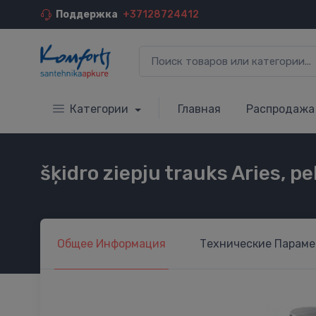
Поддержка
+37128724412
Категории
Главная
Распродажа
šķidro ziepju trauks Aries, pe
Общее
Информация
Технические
Параме