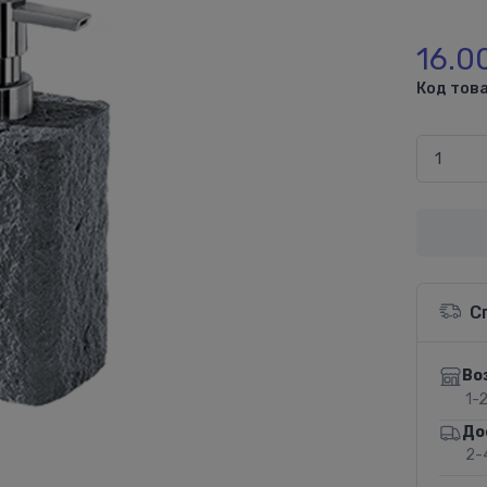
16.0
Код това
С
Во
1-
До
2-