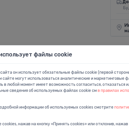
До
Бу
И
м
использует файлы cookie
Поделит
сайта он использует обязательные файлы cookie (первой стороны
м сайте могут использоваться аналитические и маркетинговые фа
ль в любой момент имеет возможность согласиться, отказаться и
ьные сведения об используемых файлах cookie см
в правилах исп
подробной информации об используемых cookies смотрите
полити
m, grīdas piesl. (labā puse)
 cookies, нажав на кнопку «Принять cookies» или отклонив, нажав