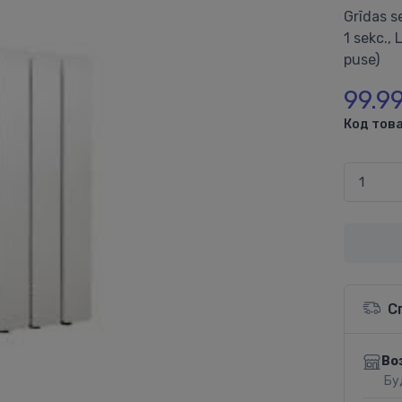
Grīdas s
1 sekc.,
puse)
99.9
Код това
С
Во
Бу