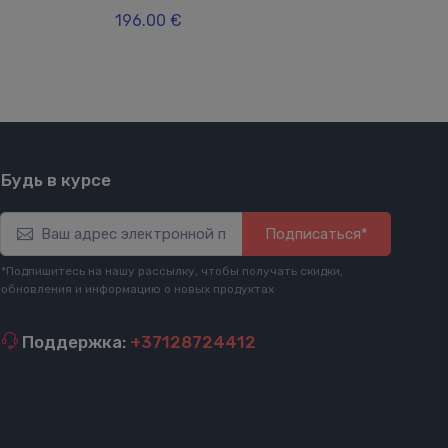
196.00 €
12.
Будь в курсе
Подписаться*
*Подпишитесь на нашу рассылку, чтобы получать скидки,
обновления и информацию о новых продуктах
Поддержка:
+37128724412