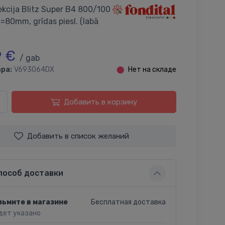
ekcija Blitz Super B4 800/100
 L=80mm, grīdas piesl. (labā
9 €
/ gab
ра:
V693064DX
⬤
Нет на складе
Добавить в корзину
Добавить в список желаний
пособ доставки
Бесплатная доставка
зьмите в магазине
дет указано