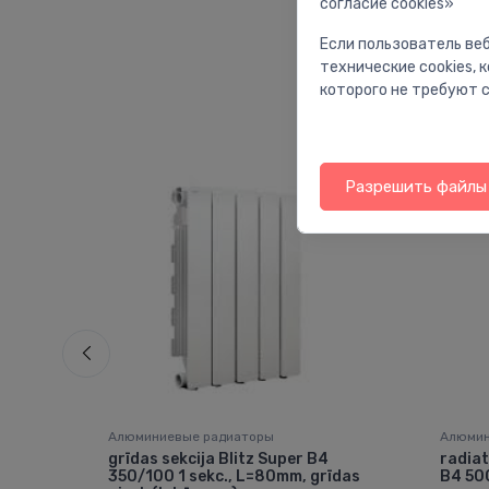
согласие cookies»
Если пользователь веб
технические cookies,
которого не требуют с
Разрешить файлы 
Алюминиевые радиаторы
Алюмин
er
grīdas sekcija Blitz Super B4
radiat
m
350/100 1 sekc., L=80mm, grīdas
B4 50