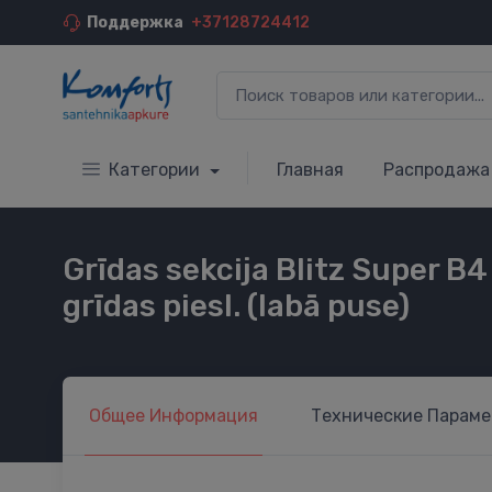
Поддержка
+37128724412
Категории
Главная
Распродажа
Grīdas sekcija Blitz Super B
grīdas piesl. (labā puse)
Общее
Информация
Технические
Параме