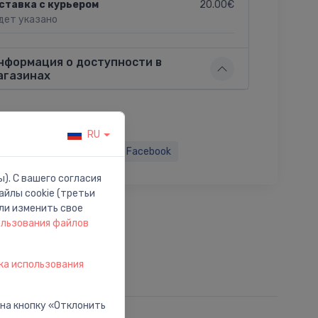
20.00€
ставка с курьером
дет указано
нформация о доступности в
агазинах
RU
ься:
Twitter
Facebook
). С вашего согласия
йлы cookie (третьи
ли изменить свое
ользования файлов
ка использования
 на кнопку «Отклонить