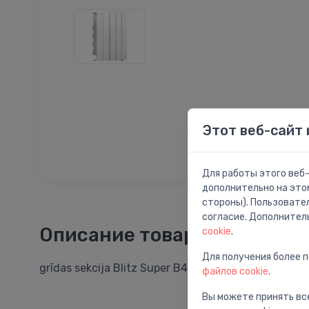
Этот веб-сайт 
Для работы этого веб-
дополнительно на это
стороны). Пользовате
согласие. Дополнител
Описание товара
cookie
.
Для получения более 
grīdas sekcija Blitz Super B4 800/100 1 sekc., L=80m
файлов cookie
.
Вы можете принять все