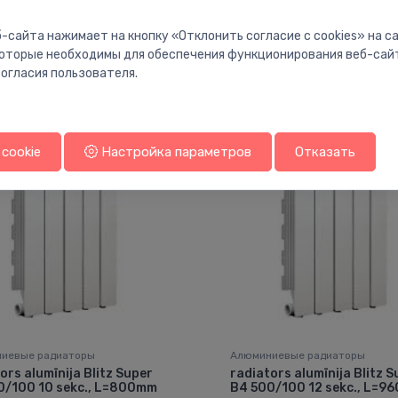
-сайта нажимает на кнопку «Отклонить согласие с cookies» на 
 которые необходимы для обеспечения функционирования веб-сай
огласия пользователя.
Вам также может понравиться
cookie
Настройка параметров
Отказать
иевые радиаторы
Алюминиевые радиаторы
ors alumīnija Blitz Super
radiators alumīnija Blitz S
0/100 10 sekc., L=800mm
B4 500/100 12 sekc., L=9