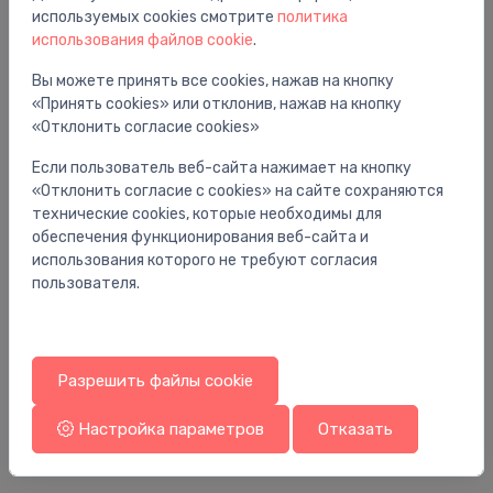
Вам также может понравиться
используемых cookies смотрите
политика
использования файлов cookie
.
Вы можете принять все cookies, нажав на кнопку
«Принять cookies» или отклонив, нажав на кнопку
«Отклонить согласие cookies»
Если пользователь веб-сайта нажимает на кнопку
«Отклонить согласие с cookies» на сайте сохраняются
технические cookies, которые необходимы для
обеспечения функционирования веб-сайта и
использования которого не требуют согласия
пользователя.
Алюминиевые радиаторы
Ал
,
radiators alumīnija Blitz Super B4 350/100 13
ra
sekc., L=1040mm
se
Разрешить файлы cookie
254.00 €
13
Настройка параметров
Отказать