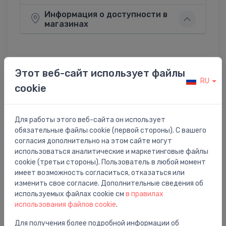
Информация о доступности в
магазинах
Этот веб-сайт использует файлы
Поделиться:
Twitter
Facebook
RU
cookie
Для работы этого веб-сайта он использует
Описание товара
обязательные файлы cookie (первой стороны). С вашего
согласия дополнительно на этом сайте могут
использоваться аналитические и маркетинговые файлы
radiators alumīnija Blitz Super B4 500/100 10 sekc.,
cookie (третьи стороны). Пользователь в любой момент
L=800mm
имеет возможность согласиться, отказаться или
изменить свое согласие. Дополнительные сведения об
используемых файлах cookie см
в правилах
использования файлов cookie
.
Для получения более подробной информации об