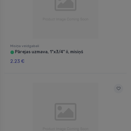
Misiņa veidgabali
Pārejas uzmava, 1"x3/4" ii, misiņš
⬤
2.23 €