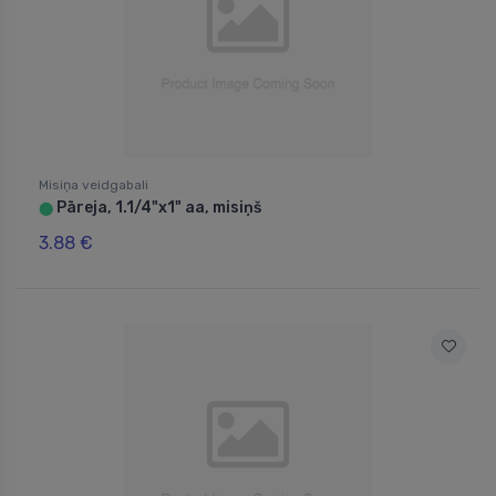
Misiņa veidgabali
Pāreja, 1.1/4"x1" aa, misiņš
⬤
3.88 €