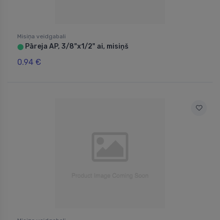
Misiņa veidgabali
Pāreja AP, 3/8"x1/2" ai, misiņš
⬤
0.94 €