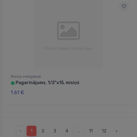
Misiņa veidgabali
Pagarinājums, 1/2"x15, misiņš
⬤
1.61 €
‹
1
2
3
4
...
11
12
›