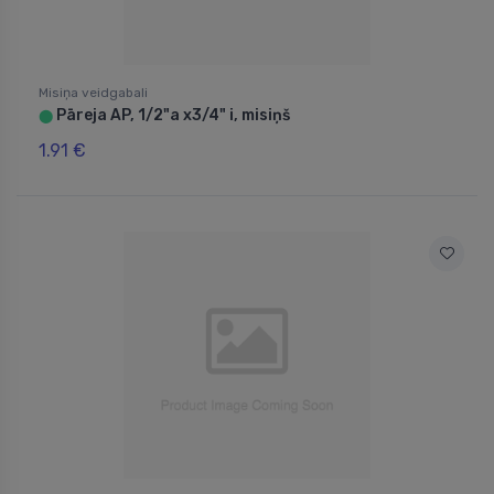
Misiņa veidgabali
Pāreja AP, 1/2"a x3/4" i, misiņš
⬤
1.91 €