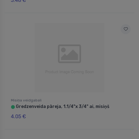
3.48 €
Misiņa veidgabali
Gredzenveida pāreja, 1.1/4"x 3/4" ai, misiņš
⬤
4.05 €