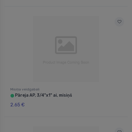
Misiņa veidgabali
Pāreja AP, 3/4"x1" ai, misiņš
⬤
2.65 €