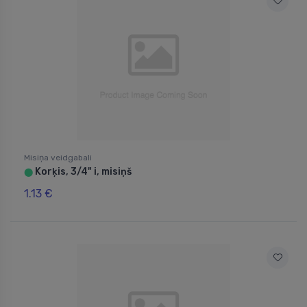
Misiņa veidgabali
Korķis, 3/4" i, misiņš
⬤
1.13 €