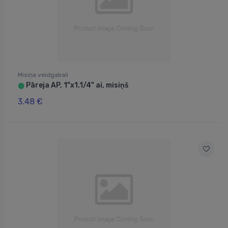
Misiņa veidgabali
Pāreja AP, 1"x1.1/4" ai, misiņš
⬤
3.48 €