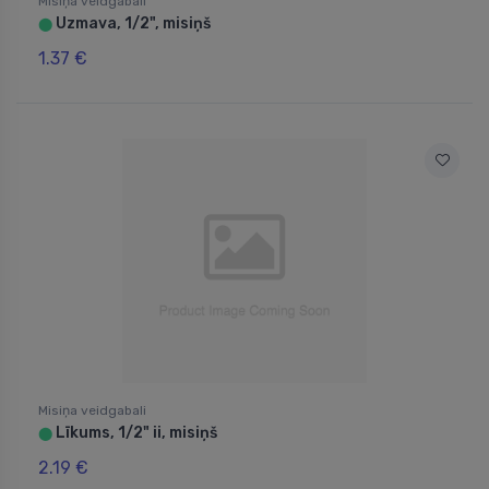
Misiņa veidgabali
Uzmava, 1/2", misiņš
⬤
1.37 €
Misiņa veidgabali
Līkums, 1/2" ii, misiņš
⬤
2.19 €