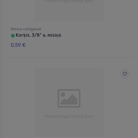
Misiņa veidgabali
Korķis, 3/8" a, misiņš
⬤
0.59 €