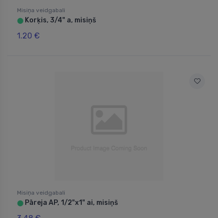
Misiņa veidgabali
Korķis, 3/4" a, misiņš
⬤
1.20 €
Misiņa veidgabali
Pāreja AP, 1/2"x1" ai, misiņš
⬤