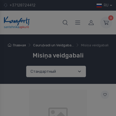
+37128724412
RU
0
Главная
Cauruļvadi un Veidgaba...
Misiņa veidgabali
Misiņa veidgabali