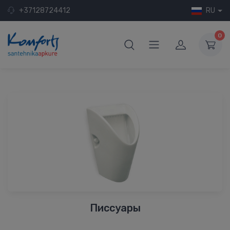
+37128724412
RU
0
Писсуары