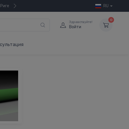
 Риге
RU
0
Здравствуйте!
Войти
сультация