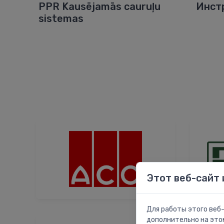
PPR Kausējamās cauruļu
Инст
sistemas
Этот веб-сайт 
Для работы этого веб-
дополнительно на это