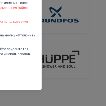
ли изменить свое
ользования файлов
ка использования
 на кнопку «Отклонить
сайте сохраняются
та и использования