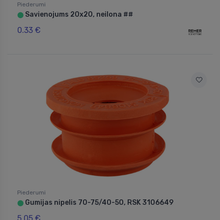
Piederumi
Savienojums 20x20, neilona ##
⬤
0.33 €
Piederumi
Gumijas nipelis 70-75/40-50, RSK 3106649
⬤
5.05 €