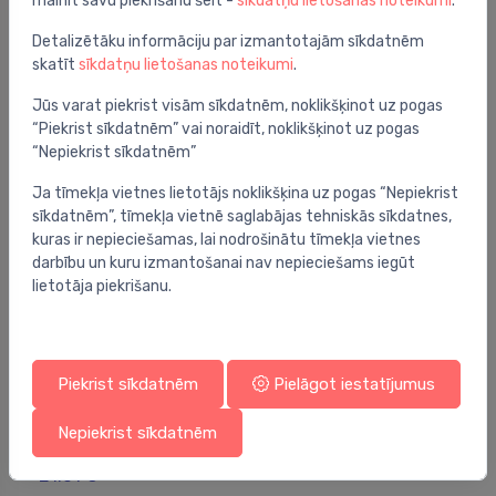
mainīt savu piekrišanu šeit -
sīkdatņu lietošanas noteikumi
.
Piederumi
Atloku adapt.universāl. Dn100, D109-128mm Pn16
⬤
Detalizētāku informāciju par izmantotajām sīkdatnēm
44.78 €
skatīt
sīkdatņu lietošanas noteikumi
.
Jūs varat piekrist visām sīkdatnēm, noklikšķinot uz pogas
“Piekrist sīkdatnēm” vai noraidīt, noklikšķinot uz pogas
“Nepiekrist sīkdatnēm”
Ja tīmekļa vietnes lietotājs noklikšķina uz pogas “Nepiekrist
sīkdatnēm”, tīmekļa vietnē saglabājas tehniskās sīkdatnes,
kuras ir nepieciešamas, lai nodrošinātu tīmekļa vietnes
darbību un kuru izmantošanai nav nepieciešams iegūt
lietotāja piekrišanu.
Piekrist sīkdatnēm
Pielāgot iestatījumus
Piederumi
Nepiekrist sīkdatnēm
Noslēgatloks ar iekšējo vītni DN80/2'' PN10/16
⬤
21.01 €