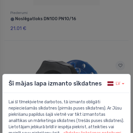
Piederumi
Noslēgatloks DN100 PN10/16
⬤
21.01 €
Šī mājas lapa izmanto sīkdatnes
LV
Lai šī tīmekļvietne darbotos, tā izmanto obligāti
nepieciešamās sīkdatnes (pirmās puses sīkdatnes). Ar Jūsu
piekrišanu papildus šajā vietnē var tikt izmantotas
analītikas un mārketinga sīkdatnes (trešās puses sīkdatnes).
Lietotājam jebkurā brīdī ir iespēja piekrist, atteikties vai