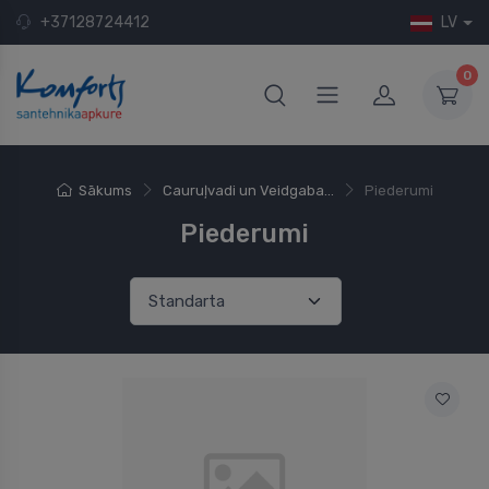
+37128724412
LV
0
Sākums
Cauruļvadi un Veidgaba...
Piederumi
Piederumi