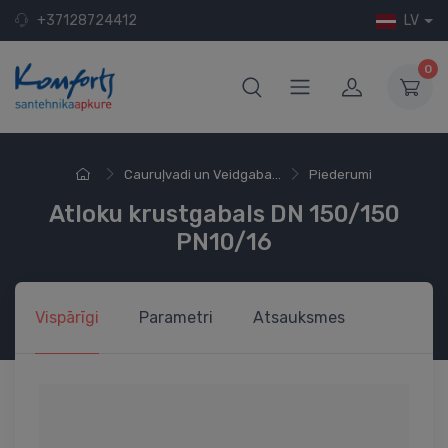
+37128724412
LV
0
Cauruļvadi un Veidgaba...
Piederumi
Atloku krustgabals DN 150/150
PN10/16
Vispārīgi
Parametri
Atsauksmes