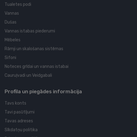
Tualetes podi
Vannas
Dušas
Vannas istabas piederumi
Mēbeles
Rāmji un skalošanas sistēmas
Sifoni
Noteces grīdai un vannas istabai
Cauruļvadi un Veidgabali
Profila un piegādes informācija
Tavs konts
Tavi pasūtījumi
Tavas adreses
Sīkdatņu politika