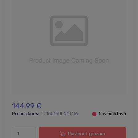
144.99 €
Preces kods:
TT150150PN10/16
⬤
Nav noliktavā
Pievienot grozam