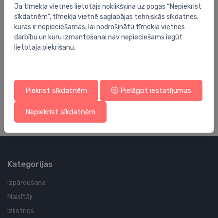
Ja tīmekļa vietnes lietotājs noklikšķina uz pogas “Nepiekrist
sīkdatnēm”, tīmekļa vietnē saglabājas tehniskās sīkdatnes,
kuras ir nepieciešamas, lai nodrošinātu tīmekļa vietnes
darbību un kuru izmantošanai nav nepieciešams iegūt
lietotāja piekrišanu.
Piederumi
Pi
Sedli PE/PVC caurulēm 160-1''
At
35.01 €
12
Piekrist sīkdatnēm
Pielāgot iestatījumus
Nepiekrist sīkdatnēm
Kategorijas
Izpārdošana
Maisītāji
Izlietnes