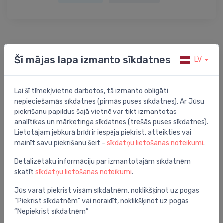
Preces apraksts
Šī mājas lapa izmanto sīkdatnes
LV
Atloku krustgabals DN 150/150 PN10/16
Lai šī tīmekļvietne darbotos, tā izmanto obligāti
nepieciešamās sīkdatnes (pirmās puses sīkdatnes). Ar Jūsu
piekrišanu papildus šajā vietnē var tikt izmantotas
analītikas un mārketinga sīkdatnes (trešās puses sīkdatnes).
Jums varētu arī interesēt
Lietotājam jebkurā brīdī ir iespēja piekrist, atteikties vai
mainīt savu piekrišanu šeit -
sīkdatņu lietošanas noteikumi
.
Detalizētāku informāciju par izmantotajām sīkdatnēm
skatīt
sīkdatņu lietošanas noteikumi
.
Jūs varat piekrist visām sīkdatnēm, noklikšķinot uz pogas
“Piekrist sīkdatnēm” vai noraidīt, noklikšķinot uz pogas
“Nepiekrist sīkdatnēm”