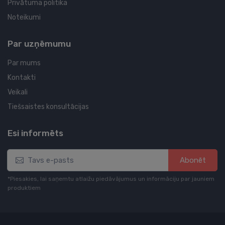
Privātuma politika
Noteikumi
Par uzņēmumu
Par mums
Kontakti
Veikali
Tiešsaistes konsultācijas
Esi informēts
Abonēt
*Piesakies, lai saņemtu atlaižu piedāvājumus un informāciju par jauniem
produktiem