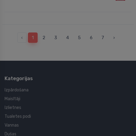
‹
1
2
3
4
5
6
7
›
Kategorijas
Izpārdošana
Maisītāji
Izlietnes
Tualetes podi
Vannas
Dušas