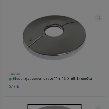
Rozetes
Stedo izjaucama rozete 1" h=12 D=68, hromēta
⬤
6.17 €