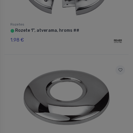
Rozetes
Rozete 1", atverama, hroms ##
⬤
1.98 €