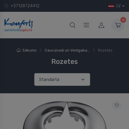
+37128724412
LV
0
Sākums
Cauruļvadi un Veidgaba...
Rozetes
Rozetes