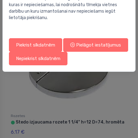
Rozete sifonam Minimal, d=32, hroms ##
⬤
kuras ir nepieciešamas, lai nodrošinātu tīmekļa vietnes
darbību un kuru izmantošanai nav nepieciešams iegūt
4.95 €
lietotāja piekrišanu.
Piekrist sīkdatnēm
Pielāgot iestatījumus
Nepiekrist sīkdatnēm
Rozetes
Stedo izjaucama rozete 1 1/4" h=12 D=74, hromēta
⬤
6.17 €