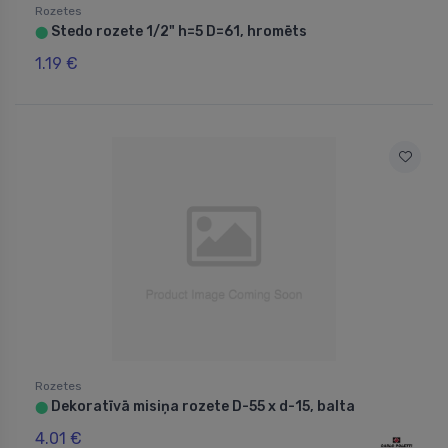
Rozetes
Stedo rozete 1/2" h=5 D=61, hromēts
⬤
1.19 €
Rozetes
Dekoratīvā misiņa rozete D-55 x d-15, balta
⬤
4.01 €