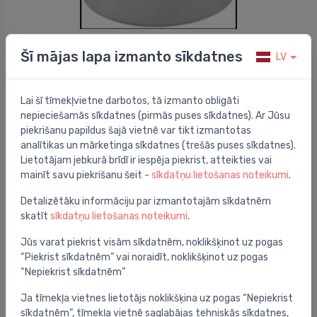
Rozetes
Šī mājas lapa izmanto sīkdatnes
LV
Stedo rozete 1" h=35 D=67, hromēta
⬤
6.17 €
Lai šī tīmekļvietne darbotos, tā izmanto obligāti
nepieciešamās sīkdatnes (pirmās puses sīkdatnes). Ar Jūsu
piekrišanu papildus šajā vietnē var tikt izmantotas
analītikas un mārketinga sīkdatnes (trešās puses sīkdatnes).
Lietotājam jebkurā brīdī ir iespēja piekrist, atteikties vai
mainīt savu piekrišanu šeit -
sīkdatņu lietošanas noteikumi
.
Detalizētāku informāciju par izmantotajām sīkdatnēm
skatīt
sīkdatņu lietošanas noteikumi
.
Jūs varat piekrist visām sīkdatnēm, noklikšķinot uz pogas
“Piekrist sīkdatnēm” vai noraidīt, noklikšķinot uz pogas
“Nepiekrist sīkdatnēm”
Ja tīmekļa vietnes lietotājs noklikšķina uz pogas “Nepiekrist
Rozetes
sīkdatnēm”, tīmekļa vietnē saglabājas tehniskās sīkdatnes,