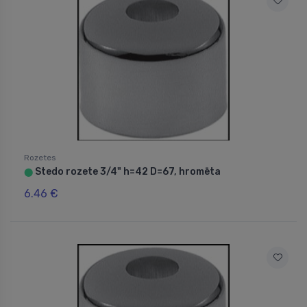
Rozetes
Stedo rozete 3/4" h=42 D=67, hromēta
⬤
6.46 €