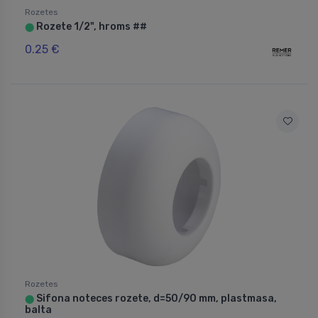
Rozetes
Rozete 1/2", hroms ##
⬤
0.25 €
Rozetes
Sifona noteces rozete, d=50/90 mm, plastmasa,
⬤
balta