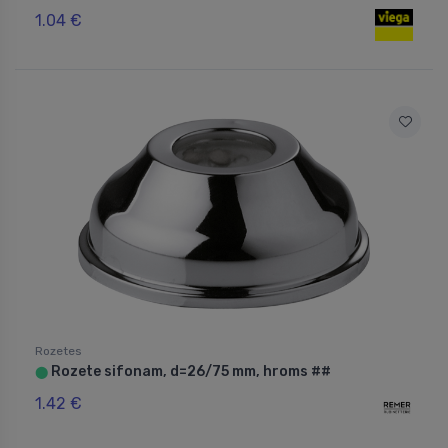
1.04 €
Rozetes
Rozete sifonam, d=26/75 mm, hroms ##
⬤
1.42 €