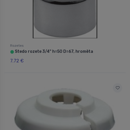
Rozetes
Stedo rozete 3/4" h=50 D=67, hromēta
⬤
7.72 €