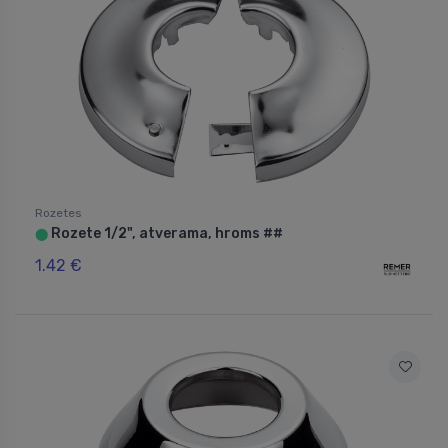
Rozetes
Rozete 1/2", atverama, hroms ##
⬤
1.42 €