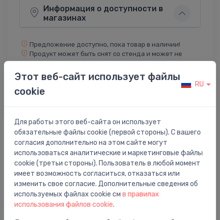
Информация о доступности в
магазинах
Предложение доступно, пока товар в наличии!
Продукт может быть снят со стенда и может не
содержать оригинальную упаковку!
Этот веб-сайт использует файлы
RU
cookie
Поделиться:
Twitter
Facebook
Для работы этого веб-сайта он использует
обязательные файлы cookie (первой стороны). С вашего
согласия дополнительно на этом сайте могут
Описание товара
использоваться аналитические и маркетинговые файлы
cookie (третьи стороны). Пользователь в любой момент
имеет возможность согласиться, отказаться или
iztece ar pārslēdzēju Estetic, hroms
изменить свое согласие. Дополнительные сведения об
используемых файлах cookie см
в правилах
использования файлов cookie
.