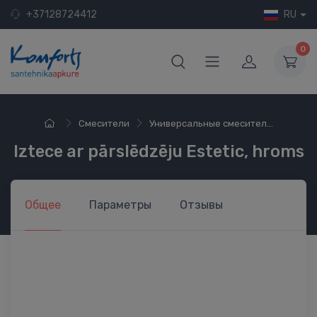
+37128724412
RU
0
Смесители
Универсальные смесител...
Iztece ar pārslēdzēju Estetic, hroms
Общее
Параметры
Отзывы