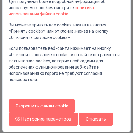
Для получения более подробной информации об
Вам также может понравиться
используемых cookies смотрите
политика
использования файлов cookie
.
Вы можете принять все cookies, нажав на кнопку
«Принять cookies» или отклонив, нажав на кнопку
«Отклонить согласие cookies»
Если пользователь веб-сайта нажимает на кнопку
«Отклонить согласие с cookies» на сайте сохраняются
технические cookies, которые необходимы для
обеспечения функционирования веб-сайта и
использования которого не требуют согласия
пользователя.
Универсальные смесители
Ун
veļasmaš. pievads 150cm, PN10 (jaunā iepak.)
va
Разрешить файлы cookie
de
15.17 €
41
Настройка параметров
Отказать