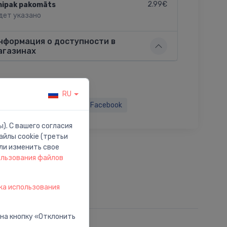
2.99€
nipak pakomāts
дет указано
нформация о доступности в
агазинах
RU
ься:
Twitter
Facebook
). С вашего согласия
йлы cookie (третьи
ли изменить свое
ользования файлов
ка использования
 на кнопку «Отклонить