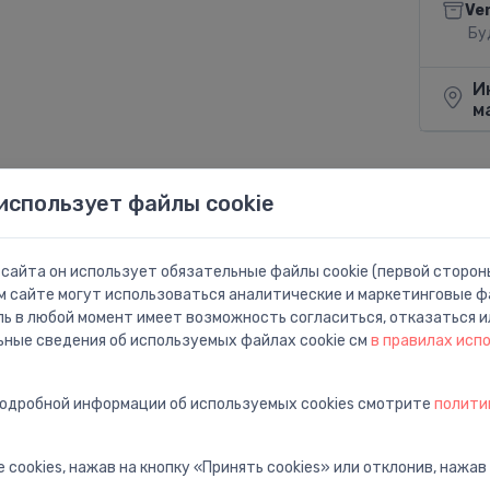
Ve
Бу
И
м
использует файлы cookie
Поделит
сайта он использует обязательные файлы cookie (первой стороны
м сайте могут использоваться аналитические и маркетинговые фа
ль в любой момент имеет возможность согласиться, отказаться и
ьные сведения об используемых файлах cookie см
в правилах исп
подробной информации об используемых cookies смотрите
полити
ās virsmas
 cookies, нажав на кнопку «Принять cookies» или отклонив, нажав