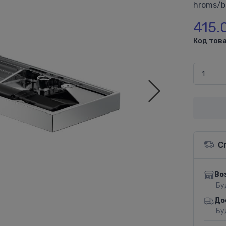
hroms/b
415.
Код това
С
Во
Бу
До
Бу