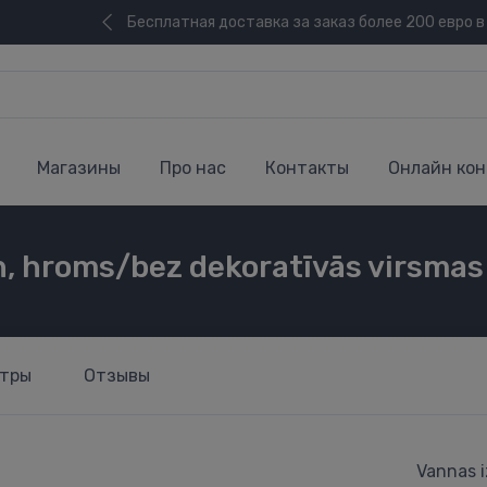
Бесплатная доставка за заказ более 200 евро в
Магазины
Про нас
Контакты
Онлайн кон
n, hroms/bez dekoratīvās virsmas
тры
Отзывы
Vannas i