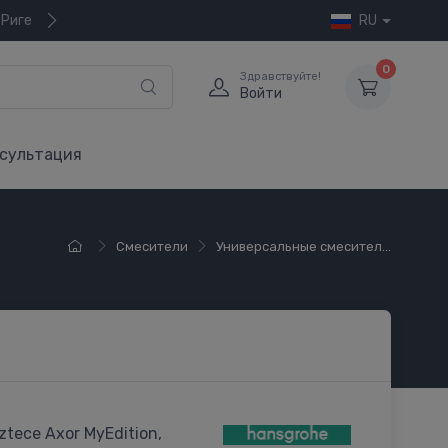
 Риге
RU
0
Здравствуйте!
Войти
сультация
Смесители
Универсальные смесител...
ztece Axor MyEdition,