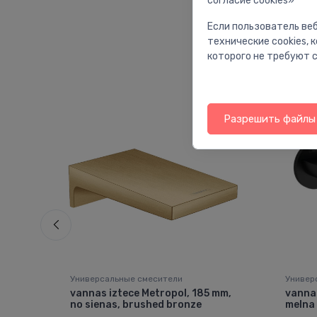
согласие cookies»
Если пользователь веб
технические cookies,
которого не требуют с
Разрешить файлы 
Универсальные смесители
Универ
vannas iztece Metropol, 185 mm,
vannas
no sienas, brushed bronze
melna