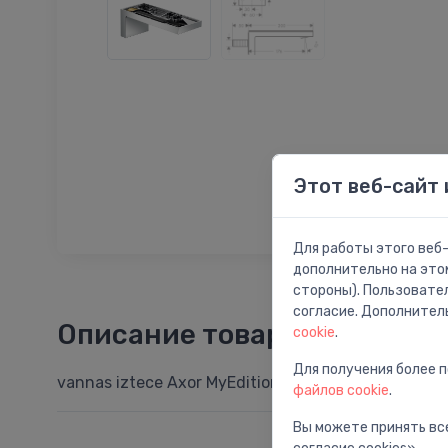
Этот веб-сайт 
Для работы этого веб-
дополнительно на это
стороны). Пользовате
согласие. Дополнител
Описание товара
cookie
.
Для получения более 
vannas iztece Axor MyEdition, hroms/bez dekoratīv
файлов cookie
.
Вы можете принять все