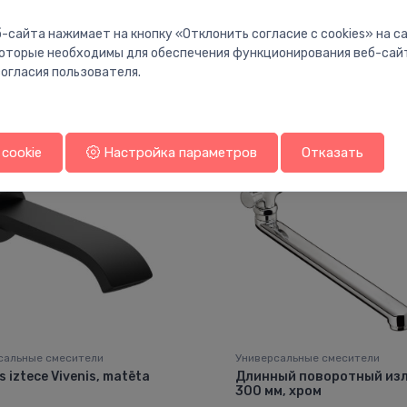
-сайта нажимает на кнопку «Отклонить согласие с cookies» на 
 которые необходимы для обеспечения функционирования веб-сай
Вам также может понравиться
огласия пользователя.
cookie
Настройка параметров
Отказать
сальные смесители
Универсальные смесители
 iztece Vivenis, matēta
Длинный поворотный изл
300 мм, хром