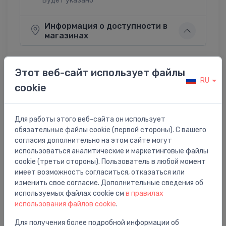
Будет указано
Информация о доступности в
магазинах
Этот веб-сайт использует файлы
RU
cookie
Поделиться:
Twitter
Facebook
Для работы этого веб-сайта он использует
обязательные файлы cookie (первой стороны). С вашего
согласия дополнительно на этом сайте могут
Описание товара
использоваться аналитические и маркетинговые файлы
cookie (третьи стороны). Пользователь в любой момент
iztece Axor Montreux, hroms
имеет возможность согласиться, отказаться или
изменить свое согласие. Дополнительные сведения об
используемых файлах cookie см
в правилах
использования файлов cookie
.
Для получения более подробной информации об
Вам также может понравиться