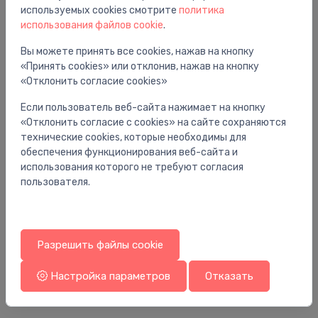
используемых cookies смотрите
политика
использования файлов cookie
.
Вы можете принять все cookies, нажав на кнопку
«Принять cookies» или отклонив, нажав на кнопку
«Отклонить согласие cookies»
Если пользователь веб-сайта нажимает на кнопку
«Отклонить согласие с cookies» на сайте сохраняются
технические cookies, которые необходимы для
обеспечения функционирования веб-сайта и
использования которого не требуют согласия
пользователя.
Универсальные смесители
Ун
iztece Axor Citterio E, 180 mm, no sienas,
iz
hroms
Разрешить файлы cookie
2
306.00 €
Настройка параметров
Отказать