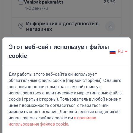
2.99€
Venipak pakomāts
1-2 день/-и
Информация о доступности в
магазинах
Этот веб-сайт использует файлы
RU
cookie
Поделиться:
Twitter
Facebook
Для работы этого веб-сайта он использует
обязательные файлы cookie (первой стороны). С вашего
согласия дополнительно на этом сайте могут
Описание товара
использоваться аналитические и маркетинговые файлы
cookie (третьи стороны). Пользователь в любой момент
имеет возможность согласиться, отказаться или
adapters kapara caurulei 15mm, 24-19, balts
изменить свое согласие. Дополнительные сведения об
используемых файлах cookie см
в правилах
использования файлов cookie
.