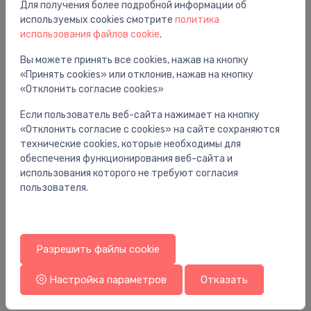
Для получения более подробной информации об
Вам также может понравиться
используемых cookies смотрите
политика
использования файлов cookie
.
Вы можете принять все cookies, нажав на кнопку
«Принять cookies» или отклонив, нажав на кнопку
«Отклонить согласие cookies»
Если пользователь веб-сайта нажимает на кнопку
«Отклонить согласие с cookies» на сайте сохраняются
технические cookies, которые необходимы для
обеспечения функционирования веб-сайта и
использования которого не требуют согласия
пользователя.
Аксессуары для радиаторных клапанов
Ак
un
pretnozagšanas gredzeni sērijai RAS-CK, balti
ro
Разрешить файлы cookie
1.49 €
8.
Настройка параметров
Отказать