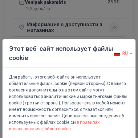
2.99€
Venipak pakomāts
1-2 день/-и
Информация о доступности в
магазинах
Этот веб-сайт использует файлы
RU
cookie
Поделиться:
Twitter
Facebook
Для работы этого веб-сайта он использует
обязательные файлы cookie (первой стороны). С вашего
согласия дополнительно на этом сайте могут
Описание товара
использоваться аналитические и маркетинговые файлы
cookie (третьи стороны). Пользователь в любой момент
имеет возможность согласиться, отказаться или
адаптер для медной трубки 15mm, 3/4`, хром
изменить свое согласие. Дополнительные сведения об
используемых файлах cookie см
в правилах
использования файлов cookie
.