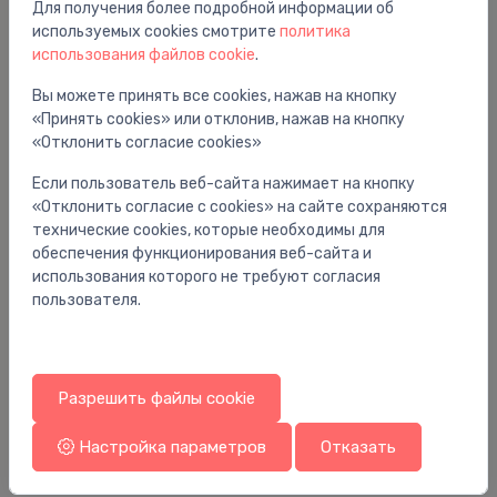
Для получения более подробной информации об
Вам также может понравиться
используемых cookies смотрите
политика
использования файлов cookie
.
Вы можете принять все cookies, нажав на кнопку
«Принять cookies» или отклонив, нажав на кнопку
«Отклонить согласие cookies»
Если пользователь веб-сайта нажимает на кнопку
«Отклонить согласие с cookies» на сайте сохраняются
технические cookies, которые необходимы для
обеспечения функционирования веб-сайта и
использования которого не требуют согласия
пользователя.
Аксессуары для радиаторных клапанов
Ак
AFP aktuators 0.15-1.5bar
te
Разрешить файлы cookie
1,658.96 €
36
Настройка параметров
Отказать