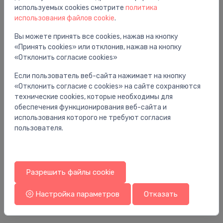
Вам также может понравиться
используемых cookies смотрите
политика
использования файлов cookie
.
Вы можете принять все cookies, нажав на кнопку
«Принять cookies» или отклонив, нажав на кнопку
«Отклонить согласие cookies»
Если пользователь веб-сайта нажимает на кнопку
«Отклонить согласие с cookies» на сайте сохраняются
технические cookies, которые необходимы для
обеспечения функционирования веб-сайта и
использования которого не требуют согласия
пользователя.
Панели для ванн
Па
ts
sānu panelis vannai City, 800 mm, kreisā puse,
Пе
balts
So
Разрешить файлы cookie
109.00 €
18
Настройка параметров
Отказать