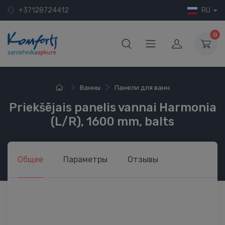
+37128724412
RU
0
Ванны
Панели для ванн
Priekšējais panelis vannai Harmonia
(L/R), 1600 mm, balts
Общее
Параметры
Отзывы