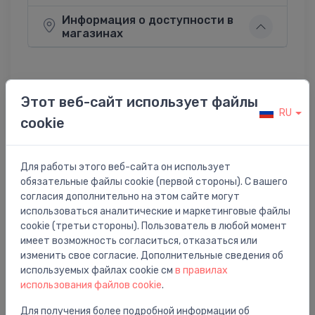
Информация о доступности в
магазинах
Этот веб-сайт использует файлы
Поделиться:
Twitter
Facebook
RU
cookie
Для работы этого веб-сайта он использует
Описание товара
обязательные файлы cookie (первой стороны). С вашего
согласия дополнительно на этом сайте могут
использоваться аналитические и маркетинговые файлы
priekšējais panelis vannai Harmonia (L/R), 1600 mm,
cookie (третьи стороны). Пользователь в любой момент
balts
имеет возможность согласиться, отказаться или
изменить свое согласие. Дополнительные сведения об
используемых файлах cookie см
в правилах
использования файлов cookie
.
Для получения более подробной информации об