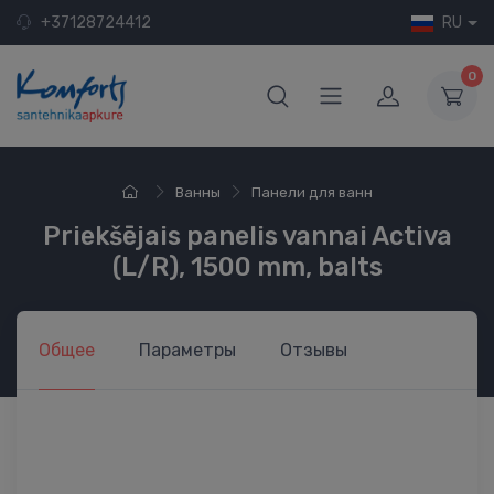
+37128724412
RU
0
Ванны
Панели для ванн
Priekšējais panelis vannai Activa
(L/R), 1500 mm, balts
Общее
Параметры
Отзывы