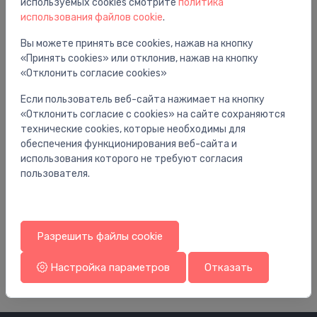
используемых cookies смотрите
политика
использования файлов cookie
.
Вы можете принять все cookies, нажав на кнопку
«Принять cookies» или отклонив, нажав на кнопку
«Отклонить согласие cookies»
Если пользователь веб-сайта нажимает на кнопку
«Отклонить согласие с cookies» на сайте сохраняются
технические cookies, которые необходимы для
обеспечения функционирования веб-сайта и
использования которого не требуют согласия
пользователя.
Панели для ванн
Па
ts
sānu panelis vannai Eva Side (L), 550 mm, balts
Бо
б
Разрешить файлы cookie
170.01 €
11
Настройка параметров
Отказать