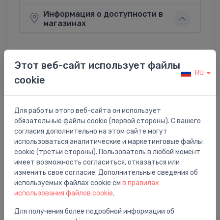
Информация о доступности в
магазинах
Этот веб-сайт использует файлы
RU
Поделиться:
Twitter
Facebook
cookie
Для работы этого веб-сайта он использует
обязательные файлы cookie (первой стороны). С вашего
Описание товара
согласия дополнительно на этом сайте могут
использоваться аналитические и маркетинговые файлы
priekšējais panelis vannai Activa (L/R), 1500 mm, balts
cookie (третьи стороны). Пользователь в любой момент
имеет возможность согласиться, отказаться или
изменить свое согласие. Дополнительные сведения об
используемых файлах cookie см
в правилах
использования файлов cookie
.
Вам также может понравиться
Для получения более подробной информации об