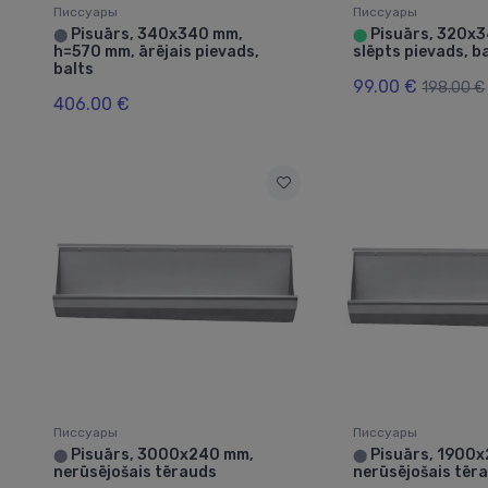
Писсуары
Писсуары
Pisuārs, 340x340 mm,
Pisuārs, 320x
⬤
⬤
h=570 mm, ārējais pievads,
slēpts pievads, b
balts
99.00 €
198.00 €
406.00 €
Писсуары
Писсуары
Pisuārs, 3000x240 mm,
Pisuārs, 1900
⬤
⬤
nerūsējošais tērauds
nerūsējošais tēr