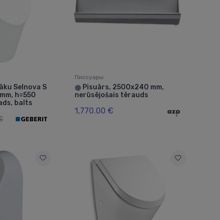
Писсуары
āku Selnova S
Pisuārs, 2500x240 mm,
⬤
 mm, h=550
nerūsējošais tērauds
ads, balts
1,770.00 €
€