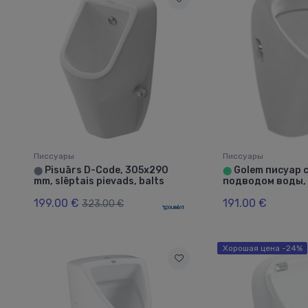
Писсуары
Писсуары
Pisuārs D-Code, 305x290
Golem писуар 
⬤
⬤
mm, slēptais pievads, balts
подводом воды,
199.00 €
191.00 €
323.00 €
Хорошая цена -24%