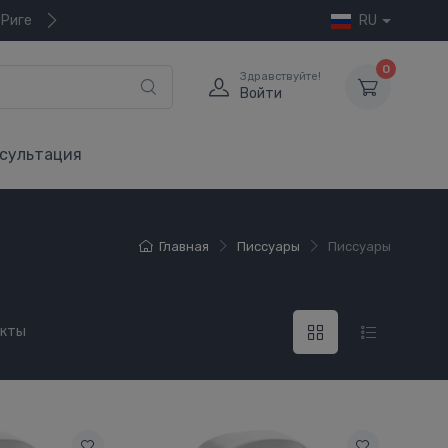
 Риге
RU
0
Здравствуйте!
Войти
сультация
Главная
Писсуары
Писсуары
укты