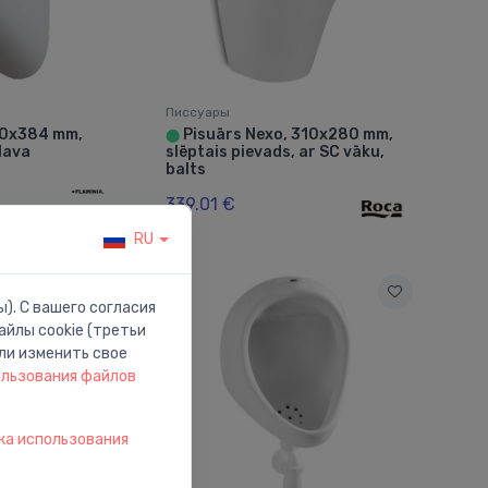
Писсуары
90x384 mm,
Pisuārs Nexo, 310x280 mm,
⬤
 lava
slēptais pievads, ar SC vāku,
balts
339.01 €
RU
). С вашего согласия
йлы cookie (третьи
ли изменить свое
ользования файлов
ка использования