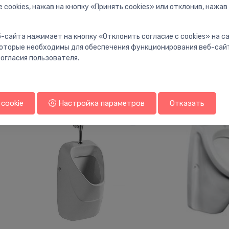
 cookies, нажав на кнопку «Принять cookies» или отклонив, нажав
Писсуары
Писсуары
Pisuārs O.novo Rimless,
Pisuārs Livo An
-сайта нажимает на кнопку «Отклонить согласие с cookies» на 
⬤
⬤
335x320 mm, h=560 mm,
360x330 mm, sen
 которые необходимы для обеспечения функционирования веб-сай
ārējais pievads, balts
elektriskais, slēp
огласия пользователя.
balts
260.00 €
605.00 €
cookie
Настройка параметров
Отказать
Sale -50%