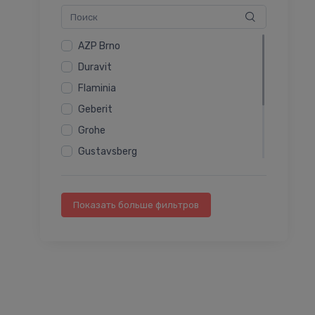
AZP Brno
Duravit
Flaminia
Geberit
Grohe
Gustavsberg
Ifö
Jika
Показать больше фильтров
Roca
Villeroy & Boch