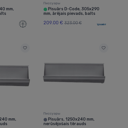
Писсуары
340 mm,
Pisuārs D-Code, 305x290
⬤
alts
mm, ārējais pievads, balts
209.00 €
323.00 €
Писсуары
x240 mm,
Pisuārs, 1250x240 mm,
⬤
auds
nerūsējošais tērauds