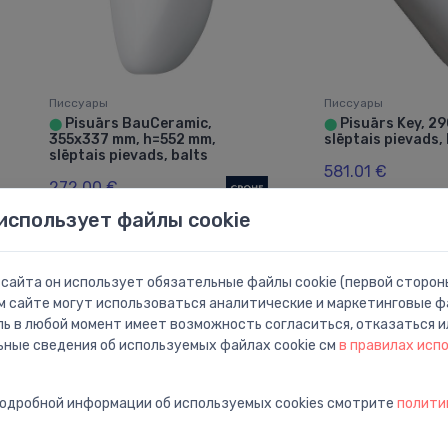
Писсуары
Писсуары
Pisuārs BauCeramic,
Pisuārs Key, 2
⬤
⬤
355x337 mm, h=552 mm,
slēptais pievads,
slēptais pievads, balts
581.01 €
272.00 €
использует файлы cookie
сайта он использует обязательные файлы cookie (первой стороны
м сайте могут использоваться аналитические и маркетинговые фа
ль в любой момент имеет возможность согласиться, отказаться и
ьные сведения об используемых файлах cookie см
в правилах исп
подробной информации об используемых cookies смотрите
полити