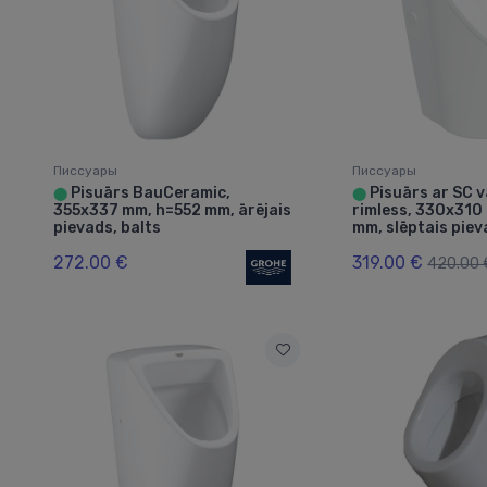
Писсуары
Писсуары
Pisuārs BauCeramic,
Pisuārs ar SC v
⬤
⬤
355x337 mm, h=552 mm, ārējais
rimless, 330x310
pievads, balts
mm, slēptais piev
272.00 €
319.00 €
420.00 