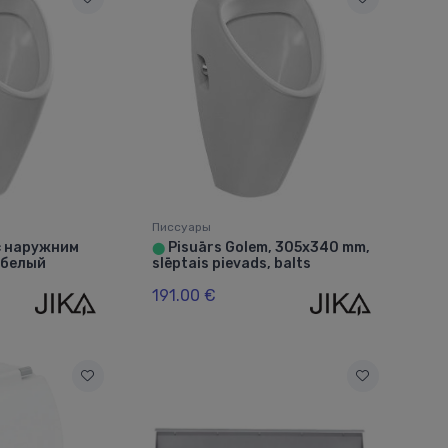
Писсуары
с наружним
Pisuārs Golem, 305x340 mm,
⬤
 белый
slēptais pievads, balts
191.00 €