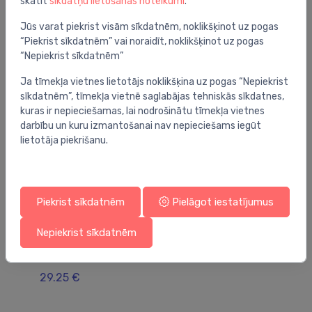
skatīt
sīkdatņu lietošanas noteikumi
.
Jums varētu arī interesēt
Jūs varat piekrist visām sīkdatnēm, noklikšķinot uz pogas
“Piekrist sīkdatnēm” vai noraidīt, noklikšķinot uz pogas
“Nepiekrist sīkdatnēm”
Ja tīmekļa vietnes lietotājs noklikšķina uz pogas “Nepiekrist
sīkdatnēm”, tīmekļa vietnē saglabājas tehniskās sīkdatnes,
kuras ir nepieciešamas, lai nodrošinātu tīmekļa vietnes
darbību un kuru izmantošanai nav nepieciešams iegūt
lietotāja piekrišanu.
Piekrist sīkdatnēm
Pielāgot iestatījumus
Filtru elementi maisītājiem
Fil
Nepiekrist sīkdatnēm
ūdens kannas filtrs ar augstu pH līmeni BWT
fi
3gb
31
29.25 €