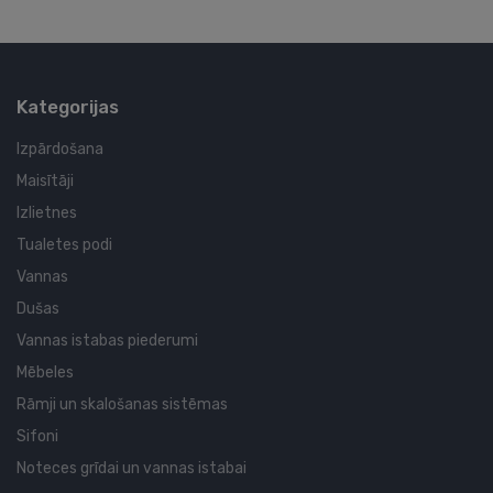
Kategorijas
Izpārdošana
Maisītāji
Izlietnes
Tualetes podi
Vannas
Dušas
Vannas istabas piederumi
Mēbeles
Rāmji un skalošanas sistēmas
Sifoni
Noteces grīdai un vannas istabai