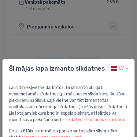
2.99€
Venipak pakomāts
1-2 diena/-s
Pieejamība veikalos
Dalīties:
Twitter
Facebook
Šī mājas lapa izmanto sīkdatnes
LV
Lai šī tīmekļvietne darbotos, tā izmanto obligāti
Preces apraksts
nepieciešamās sīkdatnes (pirmās puses sīkdatnes). Ar Jūsu
piekrišanu papildus šajā vietnē var tikt izmantotas
analītikas un mārketinga sīkdatnes (trešās puses sīkdatnes).
filtra elements Active carbon, 4000 l
Lietotājam jebkurā brīdī ir iespēja piekrist, atteikties vai
mainīt savu piekrišanu šeit -
sīkdatņu lietošanas noteikumi
.
Detalizētāku informāciju par izmantotajām sīkdatnēm