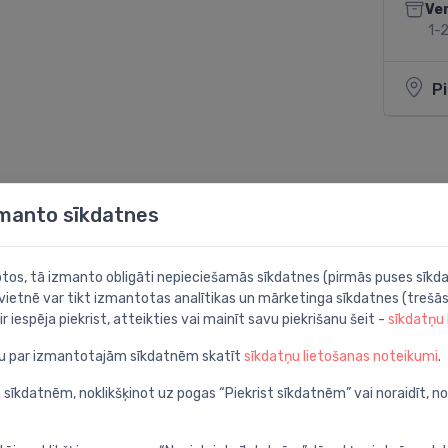
Ve
1-2
P
Dalīties:
zmanto sīkdatnes
botos, tā izmanto obligāti nepieciešamās sīkdatnes (pirmās puses sīkda
 vietnē var tikt izmantotas analītikas un mārketinga sīkdatnes (trešās
ir iespēja piekrist, atteikties vai mainīt savu piekrišanu šeit -
sīkdatņu
ju par izmantotajām sīkdatnēm skatīt
sīkdatņu lietošanas noteikumi
.
00 l
 sīkdatnēm, noklikšķinot uz pogas “Piekrist sīkdatnēm” vai noraidīt, n