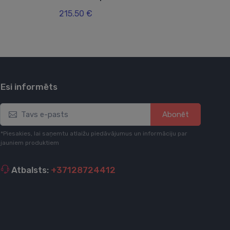
119
215.50 €
Esi informēts
Abonēt
*Piesakies, lai saņemtu atlaižu piedāvājumus un informāciju par
jauniem produktiem
Atbalsts:
+37128724412