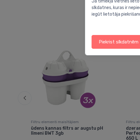
Ja tīmekļa vietnes lieto
sīkdatnes, kuras ir nep
iegūt lietotāja piekrišan
Piekrist sīkdatnēm
Filtru elementi maisītājiem
Filtru 
A
ūdens kannas filtrs ar augstu pH
dzera
 650
līmeni BWT 3gb
Perfec
650 L