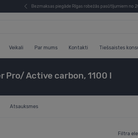
Bezmaksas piegāde Rīgas robežās pasūtījumiem no 
Veikali
Par mums
Kontakti
Tiešsaistes kons
 Pro/ Active carbon, 1100 l
Atsauksmes
Filtra e