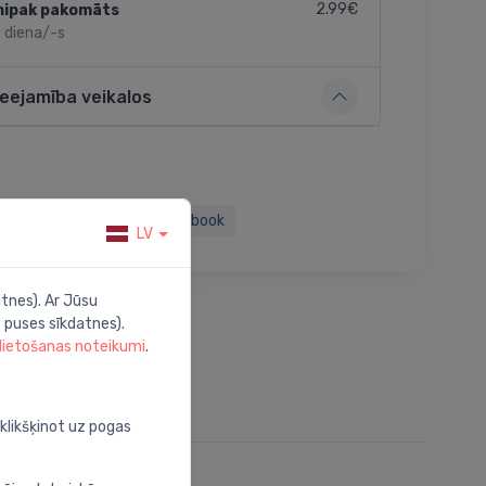
2.99€
nipak pakomāts
 diena/-s
ieejamība veikalos
Twitter
Facebook
LV
tnes). Ar Jūsu
 puses sīkdatnes).
 lietošanas noteikumi
.
oklikšķinot uz pogas