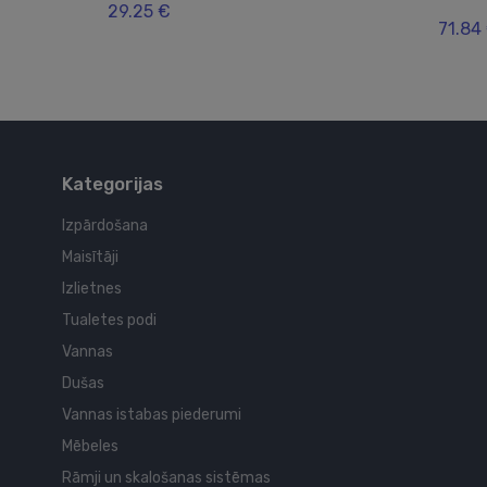
29.25 €
71.84
Kategorijas
Izpārdošana
Maisītāji
Izlietnes
Tualetes podi
Vannas
Dušas
Vannas istabas piederumi
Mēbeles
Rāmji un skalošanas sistēmas