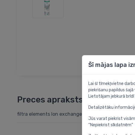
Šī mājas lapa i
Lai šī tīmekļvietne dar
piekrišanu papildus šajā
Lietotājam jebkurā brīdī 
Preces apraksts
Detalizētāku informāci
filtra elements Ion exchanger Pro/ Active carbon, 11
Jūs varat piekrist visām
“Nepiekrist sīkdatnēm”