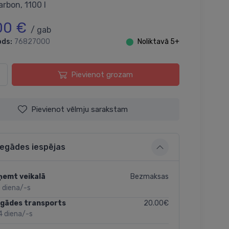
arbon, 1100 l
00 €
/ gab
ods:
76827000
⬤
Noliktavā 5+
Pievienot grozam
Pievienot vēlmju sarakstam
iegādes iespējas
Bezmaksas
ņemt veikalā
 diena/-s
20.00€
egādes transports
4 diena/-s