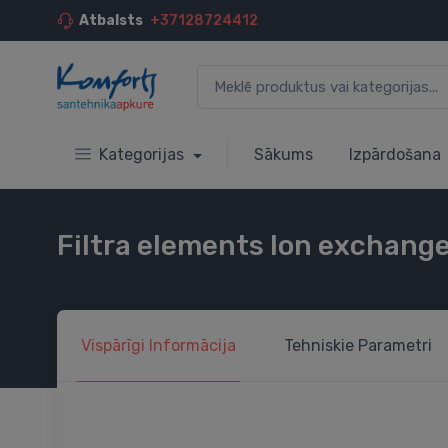
Atbalsts
+37128724412
Kategorijas
Sākums
Izpārdošana
Filtra elements Ion exchanger
Vispārīgi
Informācija
Tehniskie
Parametri