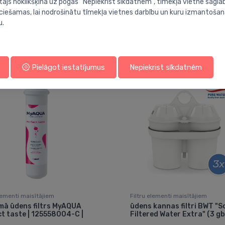
tājs noklikšķina uz pogas “Nepiekrist sīkdatnēm”, tīmekļa vietnē sagla
ieciešamas, lai nodrošinātu tīmekļa vietnes darbību un kuru izmantoša
u.
Jums varētu arī interesēt
Pielāgot iestatījumus
Nepiekrist sīkdatnēm
elementi maisītājiem
Filtru elementi maisītājiem
mā ūdens filtrs MyAQUA
ūdens kannas filtri BWT "S
t taste | 125558004-C |
Filtered Water Extra" (3 gb