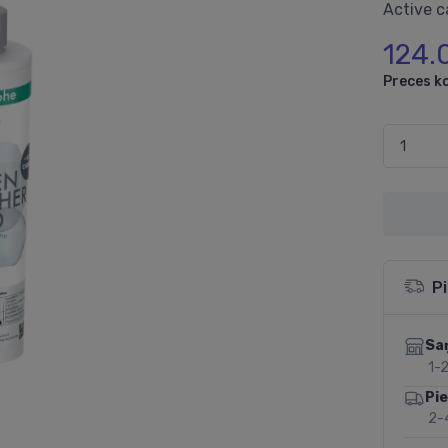
Active c
124.
Preces k
P
Sa
1-2
Pi
2-