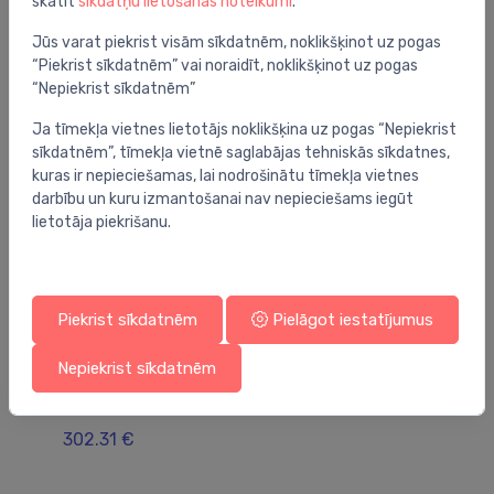
skatīt
sīkdatņu lietošanas noteikumi
.
Jums varētu arī interesēt
Jūs varat piekrist visām sīkdatnēm, noklikšķinot uz pogas
“Piekrist sīkdatnēm” vai noraidīt, noklikšķinot uz pogas
“Nepiekrist sīkdatnēm”
Ja tīmekļa vietnes lietotājs noklikšķina uz pogas “Nepiekrist
sīkdatnēm”, tīmekļa vietnē saglabājas tehniskās sīkdatnes,
kuras ir nepieciešamas, lai nodrošinātu tīmekļa vietnes
darbību un kuru izmantošanai nav nepieciešams iegūt
lietotāja piekrišanu.
Piekrist sīkdatnēm
Pielāgot iestatījumus
Filtru elementi maisītājiem
Fil
Nepiekrist sīkdatnēm
starta komplekts BWT MIXXO filtra
ūd
uzstādīšanai zem izlietnes 125642086
Mi
302.31 €
19