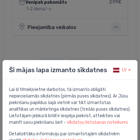
2.99€
Venipak pakomāts
1-2 diena/-s
Pieejamība veikalos
Dalīties:
Twitter
Facebook
Šī mājas lapa izmanto sīkdatnes
LV
Lai šī tīmekļvietne darbotos, tā izmanto obligāti
Preces apraksts
nepieciešamās sīkdatnes (pirmās puses sīkdatnes). Ar Jūsu
piekrišanu papildus šajā vietnē var tikt izmantotas
analītikas un mārketinga sīkdatnes (trešās puses sīkdatnes).
filtra elements Grohe Blue, 3-fāžu, 3000 l
Lietotājam jebkurā brīdī ir iespēja piekrist, atteikties vai
mainīt savu piekrišanu šeit -
sīkdatņu lietošanas noteikumi
.
Detalizētāku informāciju par izmantotajām sīkdatnēm