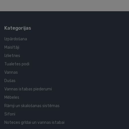
Kategorijas
Izpārdošana
Maisītāji
Izlietnes
Tualetes podi
Vannas
Dušas
Vannas istabas piederumi
Mēbeles
Rāmji un skalošanas sistēmas
Sifoni
Noteces grīdai un vannas istabai