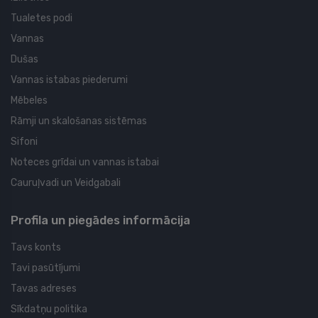
Tualetes podi
Vannas
Dušas
Vannas istabas piederumi
Mēbeles
Rāmji un skalošanas sistēmas
Sifoni
Noteces grīdai un vannas istabai
Cauruļvadi un Veidgabali
Profila un piegādes informācija
Tavs konts
Tavi pasūtījumi
Tavas adreses
Sīkdatņu politika