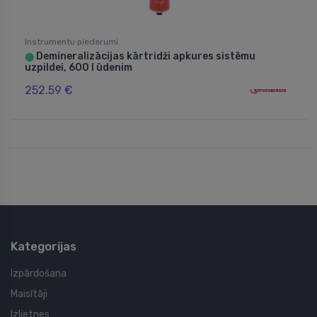
Instrumentu piederumi
Demineralizācijas kārtridži apkures sistēmu
⬤
uzpildei, 600 l ūdenim
252.59 €
Kategorijas
Izpārdošana
Maisītāji
Izlietnes