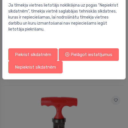
Ja tīmekļa vietnes lietotājs noklikšķina uz pogas “Nepiekrist
sīkdatnēm”, tīmekļa vietnē saglabājas tehniskās sīkdatnes,
kuras ir nepieciešamas, lai nodrošinātu tīmekļa vietnes
darbību un kuru izmantošanai nav nepieciešams iegūt
lietotāja piekrišanu.
Piekrist sīkdatnēm
Pielāgot iestatījumus
Instrumentu piederumi
ROFIRE GLOBAL, 7/16 - EU, BLISTER
⬤
Nepiekrist sīkdatnēm
95.29 €