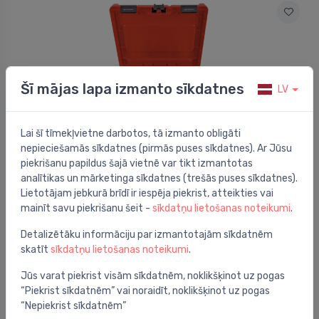
Šī mājas lapa izmanto sīkdatnes
LV
Lai šī tīmekļvietne darbotos, tā izmanto obligāti
nepieciešamās sīkdatnes (pirmās puses sīkdatnes). Ar Jūsu
piekrišanu papildus šajā vietnē var tikt izmantotas
Instrumentu piederumi
analītikas un mārketinga sīkdatnes (trešās puses sīkdatnes).
Komplekts Super Fire 4 HOT BOX, 7/16-EU, C, 2018
⬤
Lietotājam jebkurā brīdī ir iespēja piekrist, atteikties vai
mainīt savu piekrišanu šeit -
sīkdatņu lietošanas noteikumi
.
290.94 €
Detalizētāku informāciju par izmantotajām sīkdatnēm
skatīt
sīkdatņu lietošanas noteikumi
.
Jūs varat piekrist visām sīkdatnēm, noklikšķinot uz pogas
“Piekrist sīkdatnēm” vai noraidīt, noklikšķinot uz pogas
“Nepiekrist sīkdatnēm”