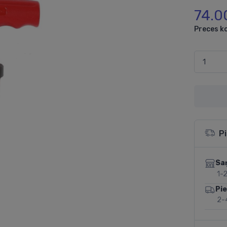
74.0
Preces k
P
Sa
1-2
Pi
2-