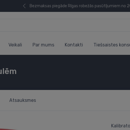
Bezmaksas piegāde Rīgas robežās pasūtījumiem no 
Veikali
Par mums
Kontakti
Tiešsaistes kons
ulēm
Atsauksmes
Kalibrat