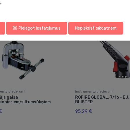
Jums varētu arī interesēt
u.
Pielāgot iestatījumus
Nepiekrist sīkdatnēm
entu piederumi
Instrumentu piederumi
ājs gaisa
ROFIRE GLOBAL, 7/16 - EU,
cionieriem/siltumsūkņiem
BLISTER
 €
95.29 €