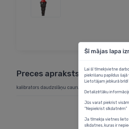
Šī mājas lapa i
Lai šī tīmekļvietne dar
Preces apraksts
piekrišanu papildus šajā
Lietotājam jebkurā brīdī 
kalibrators daudzslāņu caurulēm
Detalizētāku informāci
Jūs varat piekrist visām
“Nepiekrist sīkdatnēm”
Ja tīmekļa vietnes lieto
sīkdatnes, kuras ir nep