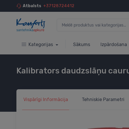
Atbalsts
+37128724412
Kategorijas
Sākums
Izpārdošana
Kalibrators daudzslāņu caur
Vispārīgi
Informācija
Tehniskie
Parametri