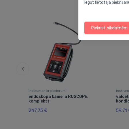
iegūt lietotāja piekrišan
Piekrist sīkdatnēm
Instrumentu piederumi
Instrum
endoskopa kamera ROSCOPE,
valcēt
 l
komplekts
kondi
247.75 €
59.71