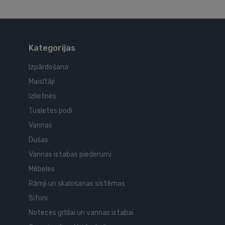
Kategorijas
Izpārdošana
Maisītāji
Izlietnes
Tualetes podi
Vannas
Dušas
Vannas istabas piederumi
Mēbeles
Rāmji un skalošanas sistēmas
Sifoni
Noteces grīdai un vannas istabai