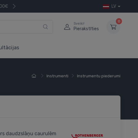
200€
LV
0
Sveiki!
Pierakstīties
ultācijas
Instrumenti
Instrumentu piederumi
ors daudzslāņu caurulēm