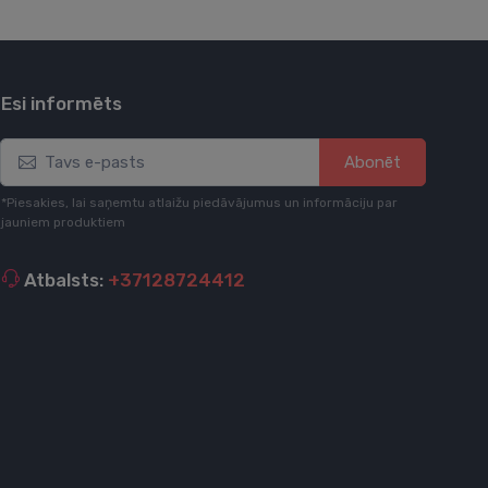
Esi informēts
Abonēt
*Piesakies, lai saņemtu atlaižu piedāvājumus un informāciju par
jauniem produktiem
Atbalsts:
+37128724412