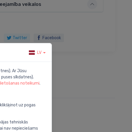
ieejamība veikalos
Twitter
Facebook
LV
tnes). Ar Jūsu
 puses sīkdatnes).
 lietošanas noteikumi
.
oklikšķinot uz pogas
bājas tehniskās
nai nav nepieciešams