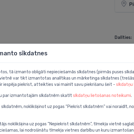
P
Dalīties:
zmanto sīkdatnes
botos, tā izmanto obligāti nepieciešamās sīkdatnes (pirmās puses sīkda
 vietnē var tikt izmantotas analītikas un mārketinga sīkdatnes (trešās
ir iespēja piekrist, atteikties vai mainīt savu piekrišanu šeit -
sīkdatņu
ju par izmantotajām sīkdatnēm skatīt
sīkdatņu lietošanas noteikumi
.
 sīkdatnēm, noklikšķinot uz pogas “Piekrist sīkdatnēm” vai noraidīt, n
tājs noklikšķina uz pogas “Nepiekrist sīkdatnēm”, tīmekļa vietnē sagla
ieciešamas, lai nodrošinātu tīmekļa vietnes darbību un kuru izmantoša