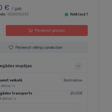
0 €
/ gab
ods:
1500000235
⬤
Noliktavā 1
Pievienot grozam
Pievienot vēlmju sarakstam
iegādes iespējas
Bezmaksas
ņemt veikalā
 diena/-s
20.00€
egādes transports
4 diena/-s