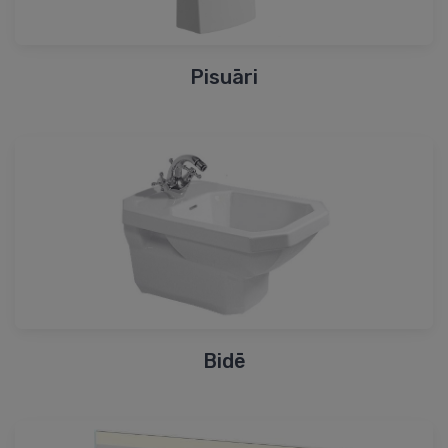
Pisuāri
Bidē