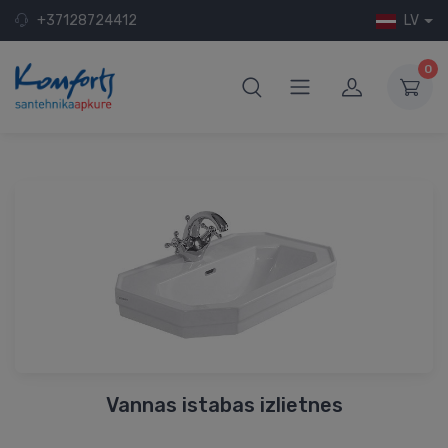
+37128724412
LV
0
Vannas istabas izlietnes