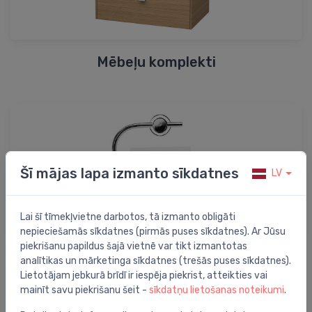
Mēbeļu komplekti
Šī mājas lapa izmanto sīkdatnes
LV
Lai šī tīmekļvietne darbotos, tā izmanto obligāti
nepieciešamās sīkdatnes (pirmās puses sīkdatnes). Ar Jūsu
piekrišanu papildus šajā vietnē var tikt izmantotas
Tualetes papīra turētāji
analītikas un mārketinga sīkdatnes (trešās puses sīkdatnes).
Lietotājam jebkurā brīdī ir iespēja piekrist, atteikties vai
mainīt savu piekrišanu šeit -
sīkdatņu lietošanas noteikumi
.