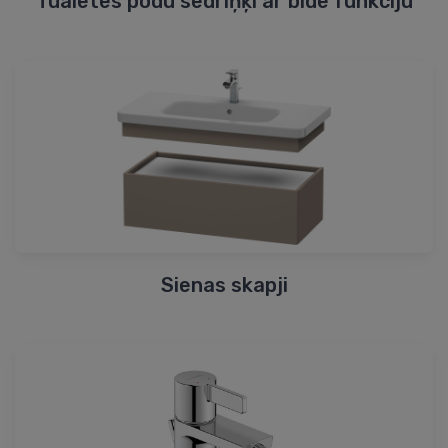
Tualetes podu sēdriņķi ar bidē funkciju
Sienas skapji