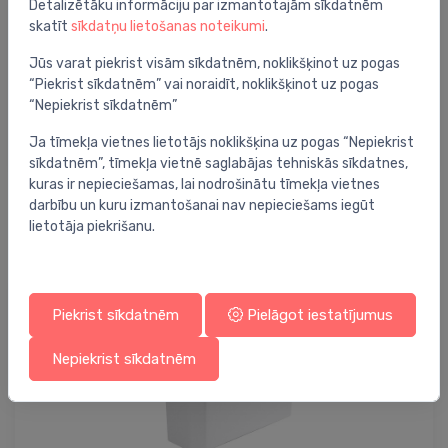
Detalizētāku informāciju par izmantotajām sīkdatnēm
skatīt
sīkdatņu lietošanas noteikumi
.
Jūs varat piekrist visām sīkdatnēm, noklikšķinot uz pogas
“Piekrist sīkdatnēm” vai noraidīt, noklikšķinot uz pogas
“Nepiekrist sīkdatnēm”
Ja tīmekļa vietnes lietotājs noklikšķina uz pogas “Nepiekrist
sīkdatnēm”, tīmekļa vietnē saglabājas tehniskās sīkdatnes,
kuras ir nepieciešamas, lai nodrošinātu tīmekļa vietnes
darbību un kuru izmantošanai nav nepieciešams iegūt
Spoguļskapji
lietotāja piekrišanu.
Piekrist sīkdatnēm
Pielāgot iestatījumus
Nepiekrist sīkdatnēm