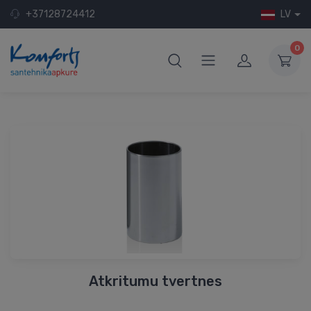
+37128724412
LV
0
Atkritumu tvertnes