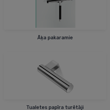
Āķa pakaramie
Tualetes papīra turētāji