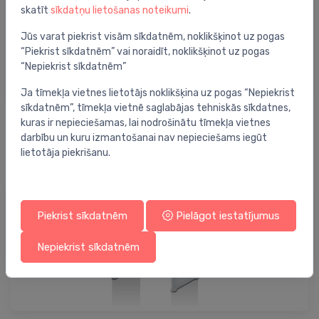
skatīt
sīkdatņu lietošanas noteikumi
.
Jūs varat piekrist visām sīkdatnēm, noklikšķinot uz pogas
“Piekrist sīkdatnēm” vai noraidīt, noklikšķinot uz pogas
“Nepiekrist sīkdatnēm”
Ja tīmekļa vietnes lietotājs noklikšķina uz pogas “Nepiekrist
sīkdatnēm”, tīmekļa vietnē saglabājas tehniskās sīkdatnes,
kuras ir nepieciešamas, lai nodrošinātu tīmekļa vietnes
Vannas istabas plauktiņi
darbību un kuru izmantošanai nav nepieciešams iegūt
lietotāja piekrišanu.
Piekrist sīkdatnēm
Pielāgot iestatījumus
Nepiekrist sīkdatnēm