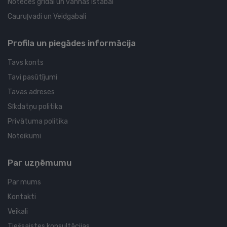
Noteces grīdai un vannas istabai
Cauruļvadi un Veidgabali
Profila un piegādes informācija
Tavs konts
Tavi pasūtījumi
Tavas adreses
Sīkdatņu politika
Privātuma politika
Noteikumi
Par uzņēmumu
Par mums
Kontakti
Veikali
Tiešsaistes konsultācijas