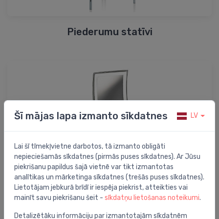
Piederumu statīvi
Šī mājas lapa izmanto sīkdatnes
LV
Lai šī tīmekļvietne darbotos, tā izmanto obligāti
nepieciešamās sīkdatnes (pirmās puses sīkdatnes). Ar Jūsu
piekrišanu papildus šajā vietnē var tikt izmantotas
Kosmētikas spoguļi
analītikas un mārketinga sīkdatnes (trešās puses sīkdatnes).
Lietotājam jebkurā brīdī ir iespēja piekrist, atteikties vai
mainīt savu piekrišanu šeit -
sīkdatņu lietošanas noteikumi
.
Detalizētāku informāciju par izmantotajām sīkdatnēm