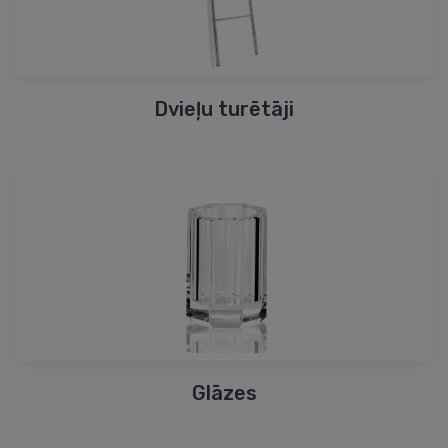
Dvieļu turētāji
Glāzes