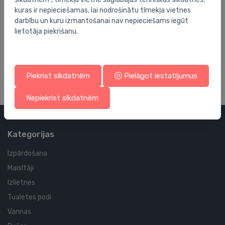
kuras ir nepieciešamas, lai nodrošinātu tīmekļa vietnes
darbību un kuru izmantošanai nav nepieciešams iegūt
lietotāja piekrišanu.
Piekrist sīkdatnēm
Pielāgot iestatījumus
Nepiekrist sīkdatnēm
Kategorijas
Izpārdošana
Maisītāji
Izlietnes
Tualetes podi
Vannas