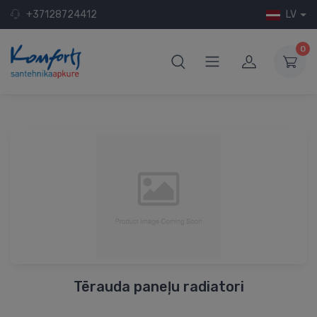
+37128724412
LV
0
Tērauda paneļu radiatori