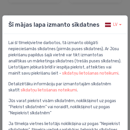
Šī mājas lapa izmanto sīkdatnes
LV
Lai šī tīmekļvietne darbotos, tā izmanto obligāti
nepieciešamās sīkdatnes (pirmās puses sīkdatnes). Ar Jūsu
piekrišanu papildus šajā vietnē var tikt izmantotas
analītikas un mārketinga sīkdatnes (trešās puses sīkdatnes).
Lietotājam jebkurā brīdī ir iespēja piekrist, atteikties vai
mainīt savu piekrišanu šeit -
sīkdatņu lietošanas noteikumi
.
Detalizētāku informāciju par izmantotajām sīkdatnēm
skatīt
sīkdatņu lietošanas noteikumi
.
Jūs varat piekrist visām sīkdatnēm, noklikšķinot uz pogas
“Piekrist sīkdatnēm” vai noraidīt, noklikšķinot uz pogas
“Nepiekrist sīkdatnēm”
Ja tīmekļa vietnes lietotājs noklikšķina uz pogas “Nepiekrist
sīkdatnēm”, tīmekļa vietnē saglabājas tehniskās sīkdatnes,