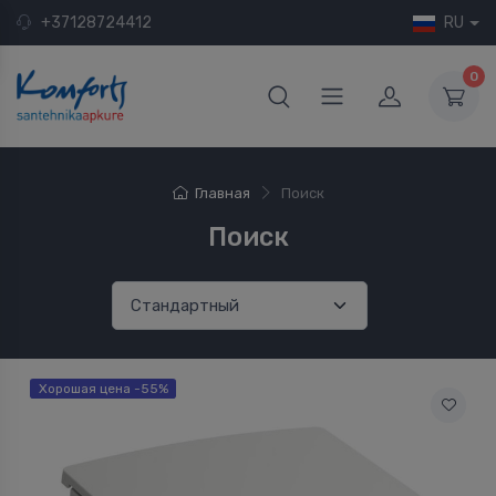
+37128724412
RU
0
Главная
Поиск
Поиск
Хорошая цена -55%