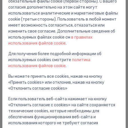
обязательные файлы cookie (первой стороны). С вашего
согласия дополнительно на этом сайте могут
Хорошая цена -42%
использоваться аналитические и маркетинговые файлы
cookie (третьи стороны). Пользователь в любой момент
имеет возможность согласиться, отказаться или
изменить свое согласие. Дополнительные сведения об
используемых файлах cookie см
в правилах
использования файлов cookie
.
Для получения более подробной информации об
используемых cookies смотрите
политика
использования файлов cookie
.
Вы можете принять все cookies, нажав на кнопку
Унитазы
«Принять cookies» или отклонив, нажав на кнопку
Komplekts-pods ar SC vāku EuroCeramic Triple
⬤
Vortex, rāmis, taustiņš Arena Cosmo,
«Отклонить согласие cookies»
stiprinājumi,blīve
Если пользователь веб-сайта нажимает на кнопку
499.00 €
862.00 €
«Отклонить согласие с cookies» на сайте сохраняются
технические cookies, которые необходимы для
обеспечения функционирования веб-сайта и
использования которого не требуют согласия