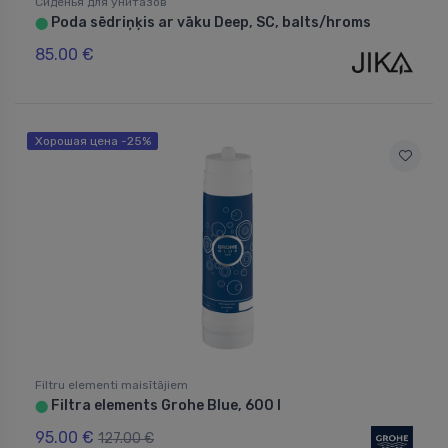
Сиденья для унитазов
Poda sēdriņķis ar vāku Deep, SC, balts/hroms
⬤
85.00 €
Хорошая цена -25%
Filtru elementi maisītājiem
Filtra elements Grohe Blue, 600 l
⬤
95.00 €
127.00 €