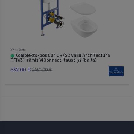
Унитазы
Komplekts-pods ar QR/SC vāku Architectura
⬤
TF[e3], rāmis ViConnect, taustiņš (balts)
532.00 €
1,160.00 €