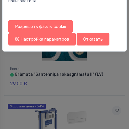
пользователя.
Разрешить файлы cookie
Настройка параметров
Отказать
Книги
Grāmata "Santehniķa rokasgrāmata II" (LV)
⬤
29.00 €
Хорошая цена -54%