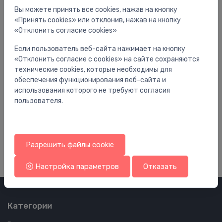
Вы можете принять все cookies, нажав на кнопку
«Принять cookies» или отклонив, нажав на кнопку
«Отклонить согласие cookies»
Если пользователь веб-сайта нажимает на кнопку
«Отклонить согласие с cookies» на сайте сохраняются
технические cookies, которые необходимы для
обеспечения функционирования веб-сайта и
использования которого не требуют согласия
Радиаторные клапаны
Ра
пользователя.
Rad. termoventilis Artistic 3/4` x 24-19, 90°,
дв
Anthracite
40
142.01 €
Разрешить файлы cookie
Настройка параметров
Отказать
Категории