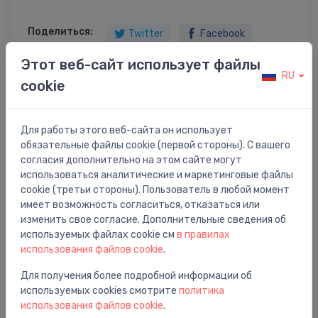
Поделиться:
Twitter
Facebook
Этот веб-сайт использует файлы
RU
cookie
Описание товара
Для работы этого веб-сайта он использует
Rad. termoventilis Corner Combi 1/2 x 3/4`, 90°, balts
обязательные файлы cookie (первой стороны). С вашего
(kr.p.)
согласия дополнительно на этом сайте могут
использоваться аналитические и маркетинговые файлы
cookie (третьи стороны). Пользователь в любой момент
имеет возможность согласиться, отказаться или
изменить свое согласие. Дополнительные сведения об
используемых файлах cookie см
в правилах
Вам также может понравиться
использования файлов cookie
.
Для получения более подробной информации об
используемых cookies смотрите
политика
использования файлов cookie
.