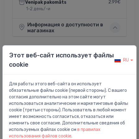
2.99€
Venipak pakomāts
1-2 день/-и
Информация о доступности в
магазинах
Этот веб-сайт использует файлы
RU
Поделиться:
cookie
Twitter
Facebook
Для работы этого веб-сайта он использует
обязательные файлы cookie (первой стороны). С вашего
Описание товара
согласия дополнительно на этом сайте могут
использоваться аналитические и маркетинговые файлы
cookie (третьи стороны). Пользователь в любой момент
Rad. termoventilis Corner Combi 1/2` x 24-19, 90°,
имеет возможность согласиться, отказаться или
hromēts (lab.p.)
изменить свое согласие. Дополнительные сведения об
используемых файлах cookie см
в правилах
использования файлов cookie
.