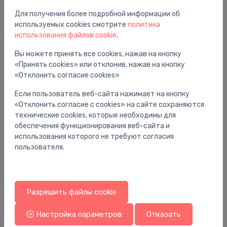
Для получения более подробной информации об
Вам также может понравиться
используемых cookies смотрите
политика
использования файлов cookie
.
Вы можете принять все cookies, нажав на кнопку
«Принять cookies» или отклонив, нажав на кнопку
«Отклонить согласие cookies»
Если пользователь веб-сайта нажимает на кнопку
«Отклонить согласие с cookies» на сайте сохраняются
технические cookies, которые необходимы для
обеспечения функционирования веб-сайта и
использования которого не требуют согласия
пользователя.
Радиаторные клапаны
Ра
Разрешить файлы cookie
Rad. Termovent. leņķa Eclipse F 1/2"
Mu
HA
32.04 €
Настройка параметров
Отказать
19