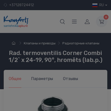
+37128724412
RU
0
Клапаны и приводы
Радиаторные клапаны
Rad. termoventilis Corner Combi
1/2` x 24-19, 90°, hromēts (lab.p.)
Общее
Параметры
Отзывы