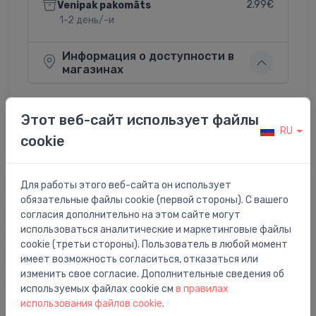
2.99€
Venipak pakomāts
1-2 день/-и
Информация о доступности в
магазинах
Этот веб-сайт использует файлы
RU
cookie
Поделиться:
Twitter
Facebook
Для работы этого веб-сайта он использует
обязательные файлы cookie (первой стороны). С вашего
согласия дополнительно на этом сайте могут
Описание товара
использоваться аналитические и маркетинговые файлы
cookie (третьи стороны). Пользователь в любой момент
Rad. noslēgvārsts Corner Combi 1/2` x 24-19, 90°,
имеет возможность согласиться, отказаться или
hromēts (lab.p.)
изменить свое согласие. Дополнительные сведения об
используемых файлах cookie см
в правилах
использования файлов cookie
.