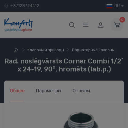
+37128724412
RU
0
Клапаны и приводы
Радиаторные клапаны
Rad. noslēgvārsts Corner Combi 1/2`
x 24-19, 90°, hromēts (lab.p.)
Общее
Параметры
Отзывы