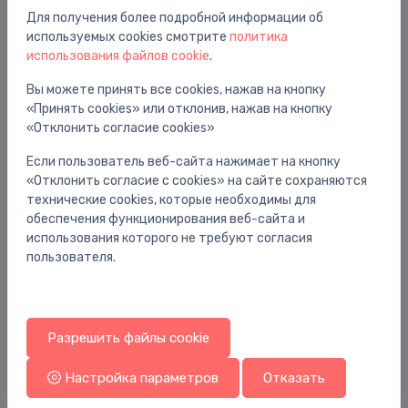
Для получения более подробной информации об
используемых cookies смотрите
политика
Вам также может понравиться
использования файлов cookie
.
Вы можете принять все cookies, нажав на кнопку
«Принять cookies» или отклонив, нажав на кнопку
«Отклонить согласие cookies»
Если пользователь веб-сайта нажимает на кнопку
«Отклонить согласие с cookies» на сайте сохраняются
технические cookies, которые необходимы для
обеспечения функционирования веб-сайта и
использования которого не требуют согласия
пользователя.
Радиаторные клапаны
Ра
Разрешить файлы cookie
termostat. ventilis ½’x16, 90°, pulēts hroms
Ra
31.00 €
15
Настройка параметров
Отказать