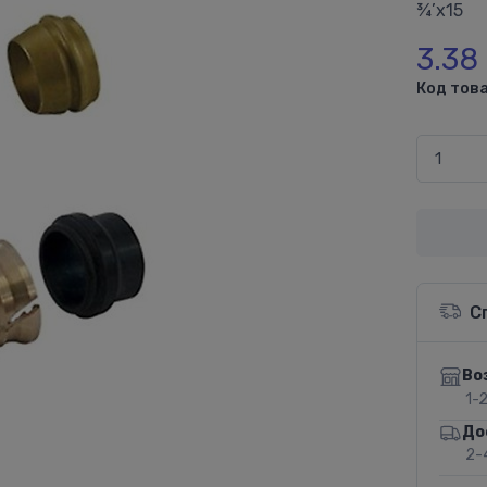
¾’x15
3.38
Код това
С
Во
1-
До
2-