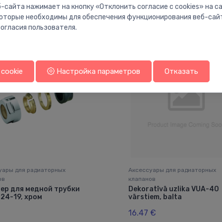
-сайта нажимает на кнопку «Отклонить согласие с cookies» на 
Вам также может понравиться
 которые необходимы для обеспечения функционирования веб-сай
огласия пользователя.
cookie
Настройка параметров
Отказать
уары для радиаторных
Аксессуары для радиаторных
ов
клапанов
ер для медной трубки
Dekoratīvā uzlika VUA-40
 24-19, хром
vārstiem, balta
€
16.47 €