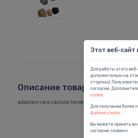
Этот веб-сайт 
Для работы этого веб-
дополнительно на это
стороны). Пользовате
Описание товара
согласие. Дополнител
cookie
.
adapters vara caurulei (eirokonuss) ¾’x15
Для получения более 
файлов cookie
.
Вы можете принять все
согласие cookies»