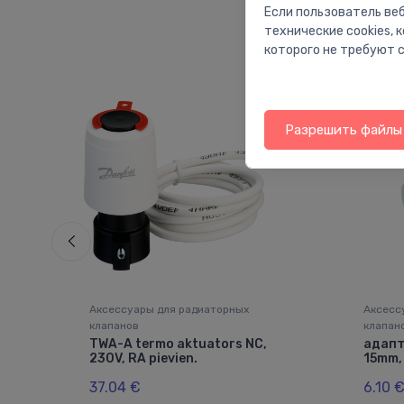
Если пользователь веб
технические cookies,
которого не требуют с
Разрешить файлы 
Аксессуары для радиаторных
Аксесс
клапанов
клапан
i 16
TWA-A termo aktuators NC,
адапт
230V, RA pievien.
15mm,
37.04 €
6.10 