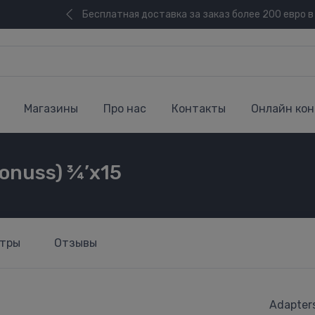
Бесплатная доставка за заказ более 200 евро в
Магазины
Про нас
Контакты
Онлайн кон
konuss) ¾’x15
тры
Отзывы
Adapters