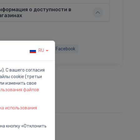
нформация о доступности в
агазинах
ься:
Twitter
Facebook
RU
). С вашего согласия
йлы cookie (третьи
ли изменить свое
ользования файлов
ка использования
 на кнопку «Отклонить