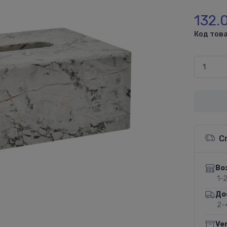
132.
Код това
С
Во
1-
До
2-
Ve