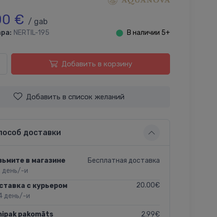
00 €
/ gab
ра:
NERTIL-195
⬤
В наличии 5+
Добавить в корзину
Добавить в список желаний
пособ доставки
Бесплатная доставка
зьмите в магазине
2 день/-и
20.00€
ставка с курьером
4 день/-и
2.99€
nipak pakomāts