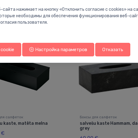
-сайта нажимает на кнопку «Отклонить согласие с cookies» на 
 которые необходимы для обеспечения функционирования веб-сай
Вам также может понравиться
огласия пользователя.
cookie
Настройка параметров
Отказать
для салфеток
Боксы для салфеток
u kaste, matēta melna
salvešu kaste Hammam, da
grey
 €