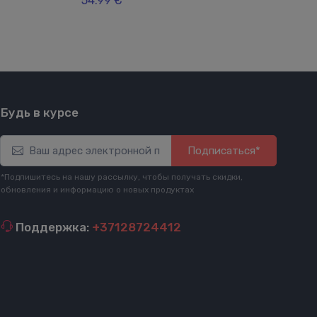
54.99 €
Будь в курсе
Подписаться*
*Подпишитесь на нашу рассылку, чтобы получать скидки,
обновления и информацию о новых продуктах
Поддержка:
+37128724412