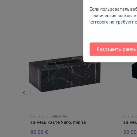
Если пользователь веб
технические cookies,
которого не требуют с
Разрешить файлы 
Боксы для салфеток
Боксы 
salvešu kaste Nero, melna
salveš
ed
82.00 €
22.00