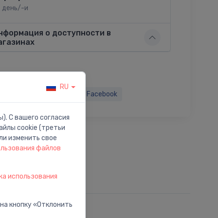
2 день/-и
нформация о доступности в
агазинах
RU
ься:
Twitter
Facebook
). С вашего согласия
йлы cookie (третьи
ли изменить свое
ользования файлов
ка использования
 на кнопку «Отклонить