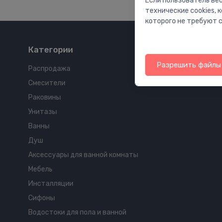
Если пользователь веб
технические cookies,
которого не требуют с
Категории
Разрешить файлы 
Распродажа
Смесители
Раковины
Унитазы
Ванны
Душ
Аксессуары для ванной комнаты
Мебель
Инсталляции
Сифоны
Водостоки для пола и ванной