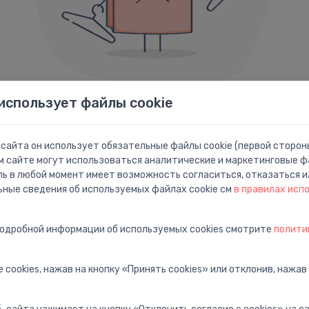
использует файлы cookie
Ошибка 404
сайта он использует обязательные файлы cookie (первой стороны
Похоже, мы не смогли найти то, что вы ищете.
м сайте могут использоваться аналитические и маркетинговые фа
ль в любой момент имеет возможность согласиться, отказаться и
Ниже приведены ссылки которые могут быть вам полезны:
ьные сведения об используемых файлах cookie см
в правилах исп
подробной информации об используемых cookies смотрите
полити
ца
Поиск
П
ную
Найти с расширенным
П
поиском
п
 cookies, нажав на кнопку «Принять cookies» или отклонив, нажав