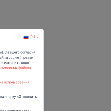
RU
). С вашего согласия
йлы cookie (третьи
ли изменить свое
ользования файлов
ка использования
омощь и Поддержка
осетить наш центр
омощи
 на кнопку «Отклонить