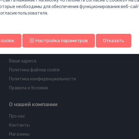
-сайта нажимает на кнопку «Отклонить согласие с cookies» на 
 которые необходимы для обеспечения функционирования веб-сай
огласия пользователя.
Информация об аккаунте и доставке
cookie
Настройка параметров
Отказать
Ваш аккаунт
Ваши заказы
Ваши адреса
Политика файлов cookie
Политика конфиденциальности
Правила и Условия
О нашей компании
Про нас
Контакты
Магазины