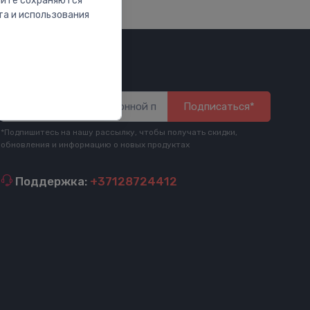
сайте сохраняются
та и использования
Будь в курсе
Подписаться*
*Подпишитесь на нашу рассылку, чтобы получать скидки,
обновления и информацию о новых продуктах
Поддержка:
+37128724412