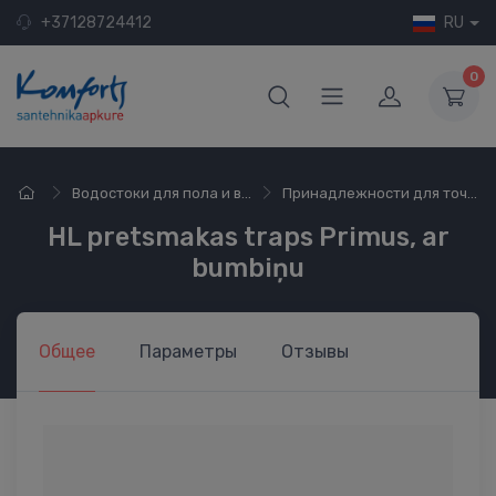
+37128724412
RU
0
Водостоки для пола и в...
Принадлежности для точ...
HL pretsmakas traps Primus, ar
bumbiņu
Общее
Параметры
Отзывы