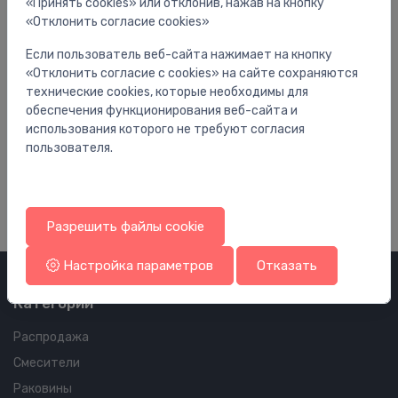
«Принять cookies» или отклонив, нажав на кнопку
«Отклонить согласие cookies»
Если пользователь веб-сайта нажимает на кнопку
«Отклонить согласие с cookies» на сайте сохраняются
технические cookies, которые необходимы для
обеспечения функционирования веб-сайта и
Принадлежности для точечные сливов поля и ванной
Пр
использования которого не требуют согласия
Advantix-sifons pretsmakas
HL
пользователя.
12.22 €
44
Разрешить файлы cookie
Настройка параметров
Отказать
Категории
Распродажа
Смесители
Раковины